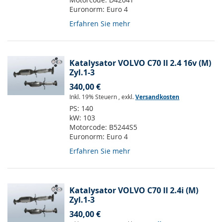
Euronorm:
Euro 4
Erfahren Sie mehr
Katalysator VOLVO C70 II 2.4 16v (M)
Zyl.1-3
340,00 €
Inkl. 19% Steuern
,
exkl.
Versandkosten
PS:
140
kW:
103
Motorcode:
B5244S5
Euronorm:
Euro 4
Erfahren Sie mehr
Katalysator VOLVO C70 II 2.4i (M)
Zyl.1-3
340,00 €