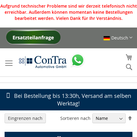
Aufgrund technischer Probleme sind wir derzeit telefonisch nicht
erreichbar. Außerdem können momentan keine Bestellungen
bearbeitet werden. Vielen Dank für Ihr Verständnis.
Deutsch
Direkt
zum
Inhalt
Me
S
Bei Bestellung bis 13:30h, Versand am selben
Werktag!
In
Sortieren nach
Eingrenzen nach
ab
Re