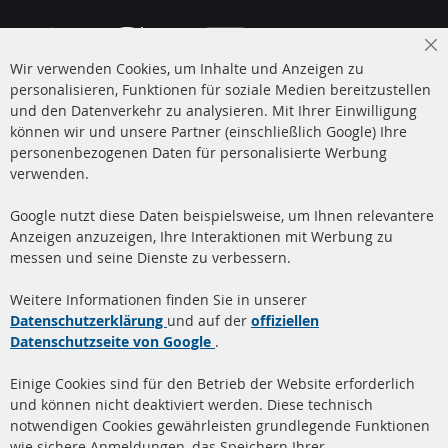
Cl
Wir verwenden Cookies, um Inhalte und Anzeigen zu
Co
Ba
personalisieren, Funktionen für soziale Medien bereitzustellen
und den Datenverkehr zu analysieren. Mit Ihrer Einwilligung
+49 (0) 4533 799 00 0
können wir und unsere Partner (einschließlich Google) Ihre
Mo-Do: 09-17 Uhr, Fr 09-16 Uhr
personenbezogenen Daten für personalisierte Werbung
verwenden.
info@contra-automotive.de
www.contra-automotive.de
Google nutzt diese Daten beispielsweise, um Ihnen relevantere
facebook
instagram
Anzeigen anzuzeigen, Ihre Interaktionen mit Werbung zu
messen und seine Dienste zu verbessern.
Quick Links
Kundenservice
Weitere Informationen finden Sie in unserer
Dieselpartikelfilter (DPF)
Über uns
Datenschutzerklärung
und auf der
offiziellen
Datenschutzseite von Google
.
Dieselpartikelfilter
Zahlungsarten
Reinigung
Versandkosten
Einige Cookies sind für den Betrieb der Website erforderlich
Katalysator (KAT)
und können nicht deaktiviert werden. Diese technisch
Kontakt
notwendigen Cookies gewährleisten grundlegende Funktionen
Sensoren
wie sichere Anmeldungen, das Speichern Ihrer
Vertrag widerrufen