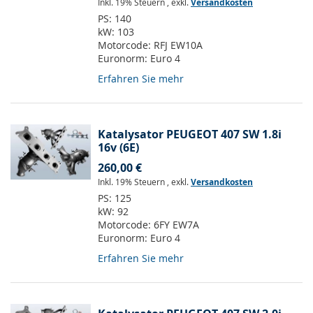
Inkl. 19% Steuern
,
exkl.
Versandkosten
PS:
140
kW:
103
Motorcode:
RFJ EW10A
Euronorm:
Euro 4
Erfahren Sie mehr
Katalysator PEUGEOT 407 SW 1.8i
16v (6E)
260,00 €
Inkl. 19% Steuern
,
exkl.
Versandkosten
PS:
125
kW:
92
Motorcode:
6FY EW7A
Euronorm:
Euro 4
Erfahren Sie mehr