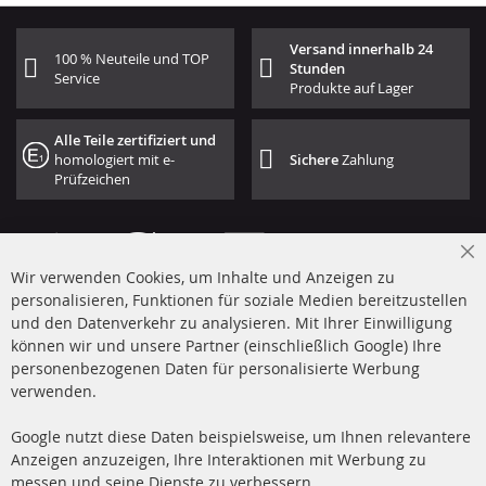
Versand innerhalb 24
100 % Neuteile und TOP
Stunden
Service
Produkte auf Lager
Alle Teile zertifiziert und
homologiert mit e-
Sichere
Zahlung
Prüfzeichen
Cl
Wir verwenden Cookies, um Inhalte und Anzeigen zu
Co
Ba
personalisieren, Funktionen für soziale Medien bereitzustellen
und den Datenverkehr zu analysieren. Mit Ihrer Einwilligung
+49 (0) 4533 799 00 0
können wir und unsere Partner (einschließlich Google) Ihre
Mo-Do: 09-17 Uhr, Fr 09-16 Uhr
personenbezogenen Daten für personalisierte Werbung
verwenden.
info@contra-automotive.de
www.contra-automotive.de
Google nutzt diese Daten beispielsweise, um Ihnen relevantere
facebook
instagram
Anzeigen anzuzeigen, Ihre Interaktionen mit Werbung zu
messen und seine Dienste zu verbessern.