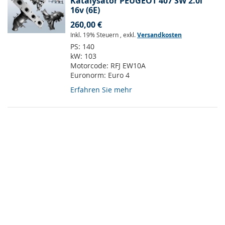
Katalysator PEUGEOT 407 SW 2.0i
16v (6E)
260,00 €
Inkl. 19% Steuern
,
exkl.
Versandkosten
PS:
140
kW:
103
Motorcode:
RFJ EW10A
Euronorm:
Euro 4
Erfahren Sie mehr