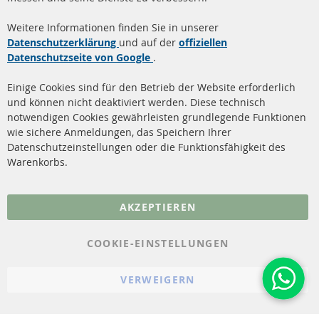
Quick Links
Kundenservice
Weitere Informationen finden Sie in unserer
Dieselpartikelfilter (DPF)
Über uns
Datenschutzerklärung
und auf der
offiziellen
Datenschutzseite von Google
.
Dieselpartikelfilter
Zahlungsarten
Reinigung
Versandkosten
Einige Cookies sind für den Betrieb der Website erforderlich
Katalysator (KAT)
und können nicht deaktiviert werden. Diese technisch
Kontakt
notwendigen Cookies gewährleisten grundlegende Funktionen
Sensoren
wie sichere Anmeldungen, das Speichern Ihrer
Vertrag widerrufen
Datenschutzeinstellungen oder die Funktionsfähigkeit des
FAQ
Warenkorbs.
More Links
AKZEPTIEREN
Datenschutz
AGB
COOKIE-EINSTELLUNGEN
Widerrufsbelehrung
VERWEIGERN
Impressum
Cookie-Einstellungen