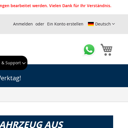
gen bearbeitet werden. Vielen Dank für Ihr Verständnis.
Anmelden
Ein Konto erstellen
Deutsch
Mein W
e & Support
erktag!
FAHRZEUG AUS