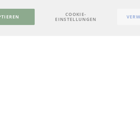
FAQ
Vertrag widerrufen
COOKIE-
PTIEREN
VERW
EINSTELLUNGEN
© 2023-2026 ConTra Automotive GmbH. All Rights Reserved.