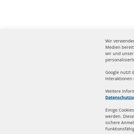
Wir verwenden
Medien bereit
wir und unser
personalisier
Google nutzt 
Vers
100 % Neuteile und TOP Service
Interaktionen
Prod
Weitere Infor
Datenschutzs
Einige Cookies
werden. Diese
sichere Anmel
+49 (0) 4533 799 00 0
Funktionsfähi
Mo-Do: 09-17 Uhr, Fr 09-16 Uhr