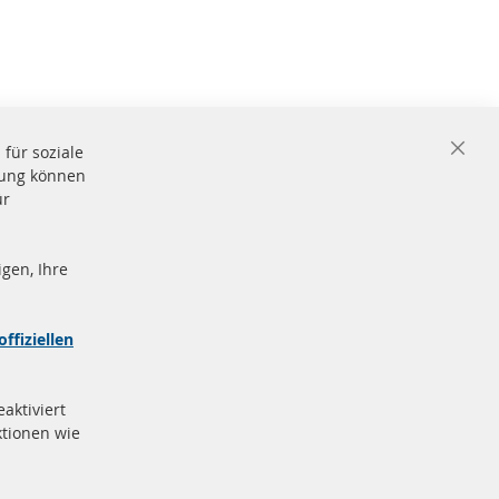
für soziale
Close
igung können
Cooki
Bar
ür
gen, Ihre
nd
Sichere
Zahlung
zeichen
offiziellen
e
More Links
aktiviert
Datenschutz
tionen wie
AGB
Widerrufsbelehrung
Impressum