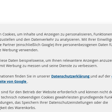
 Cookies, um Inhalte und Anzeigen zu personalisieren, Funktionen 
zustellen und den Datenverkehr zu analysieren. Mit Ihrer Einwill
e Partner (einschließlich Google) Ihre personenbezogenen Daten f
te Werbung verwenden.
diese Daten beispielsweise, um Ihnen relevantere Anzeigen anzuzei
and innerhalb 24 Stunden
Alle Teile zertifiziert u
 mit Werbung zu messen und seine Dienste zu verbessern.
ukte auf Lager
homologiert mit e-Prüf
mationen finden Sie in unserer
Datenschutzerklärung
und auf der
Quick Links
Kundenservic
eite von Google
.
 sind für den Betrieb der Website erforderlich und können nicht de
Dieselpartikelfilter (DPF)
Über uns
 technisch notwendigen Cookies gewährleisten grundlegende Funk
Dieselpartikelfilter Reinigung
Zahlungsarten
dungen, das Speichern Ihrer Datenschutzeinstellungen oder die
Katalysator (KAT)
Versandkosten
gkeit des Warenkorbs.
Sensoren
Kontakt