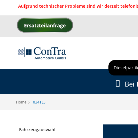
Aufgrund technischer Probleme sind wir derzeit telefon
Direkt
zum
Inhalt
Dieselpartik
Bei 
Home
0341L3
Fahrzeugauswahl