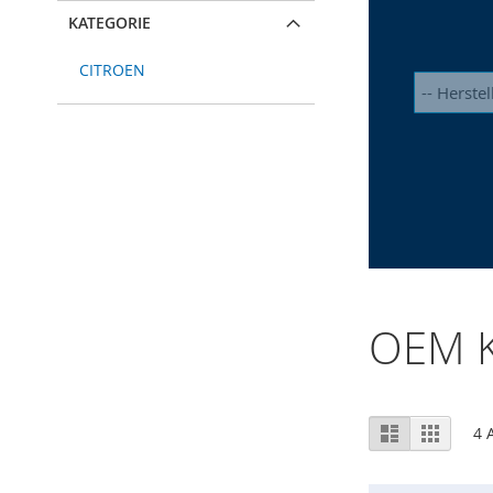
KATEGORIE
CITROEN
OEM K
Ansicht
Liste
Raster
4
A
als