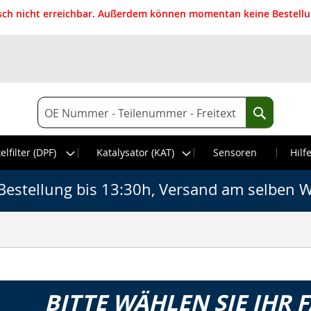
isch nicht erreichbar. Außerdem können momentan keine Bestellun
Suche
Suche
elfilter (DPF)
Katalysator (KAT)
Sensoren
Hilf
Bestellung bis 13:30h, Versand am selben W
BITTE WÄHLEN SIE IHR 