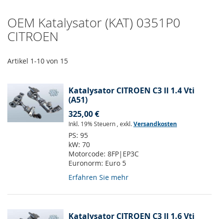
OEM Katalysator (KAT) 0351P0
CITROEN
Artikel
1
-
10
von
15
Katalysator CITROEN C3 II 1.4 Vti
(A51)
325,00 €
Inkl. 19% Steuern
,
exkl.
Versandkosten
PS:
95
kW:
70
Motorcode:
8FP|EP3C
Euronorm:
Euro 5
Erfahren Sie mehr
Katalysator CITROEN C3 II 1.6 Vti