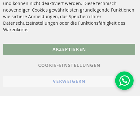
Katalysator (KAT)
und können nicht deaktiviert werden. Diese technisch
Kontakt
notwendigen Cookies gewährleisten grundlegende Funktionen
Sensoren
wie sichere Anmeldungen, das Speichern Ihrer
Vertrag widerrufen
Datenschutzeinstellungen oder die Funktionsfähigkeit des
FAQ
Warenkorbs.
More Links
AKZEPTIEREN
Datenschutz
AGB
COOKIE-EINSTELLUNGEN
Widerrufsbelehrung
VERWEIGERN
Impressum
Cookie-Einstellungen
© 2023-2026 ConTra Automotive GmbH. All Rights Reserved.