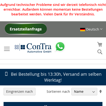
Aufgrund technischer Probleme sind wir derzeit telefonisch nicht
erreichbar. Außerdem können momentan keine Bestellungen
bearbeitet werden. Vielen Dank für Ihr Verständnis.
Deutsch
Direkt
zum
Inhalt
Me
S
Bei Bestellung bis 13:30h, Versand am selben
Werktag!
In
Sortieren nach
Eingrenzen nach
ab
Re