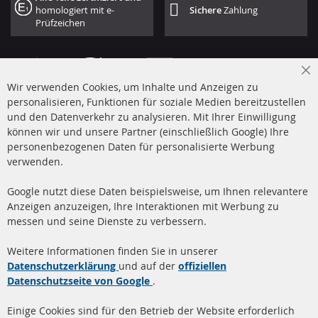
homologiert mit e-
Sichere
Zahlung
Prüfzeichen
Cl
Wir verwenden Cookies, um Inhalte und Anzeigen zu
Co
Ba
personalisieren, Funktionen für soziale Medien bereitzustellen
und den Datenverkehr zu analysieren. Mit Ihrer Einwilligung
+49 (0) 4533 799 00 0
können wir und unsere Partner (einschließlich Google) Ihre
Mo-Do: 09-17 Uhr, Fr 09-16 Uhr
personenbezogenen Daten für personalisierte Werbung
verwenden.
info@contra-automotive.de
www.contra-automotive.de
Google nutzt diese Daten beispielsweise, um Ihnen relevantere
facebook
instagram
Anzeigen anzuzeigen, Ihre Interaktionen mit Werbung zu
messen und seine Dienste zu verbessern.
Quick Links
Kundenservice
Weitere Informationen finden Sie in unserer
Dieselpartikelfilter (DPF)
Über uns
Datenschutzerklärung
und auf der
offiziellen
Datenschutzseite von Google
.
Dieselpartikelfilter
Zahlungsarten
Reinigung
Versandkosten
Einige Cookies sind für den Betrieb der Website erforderlich