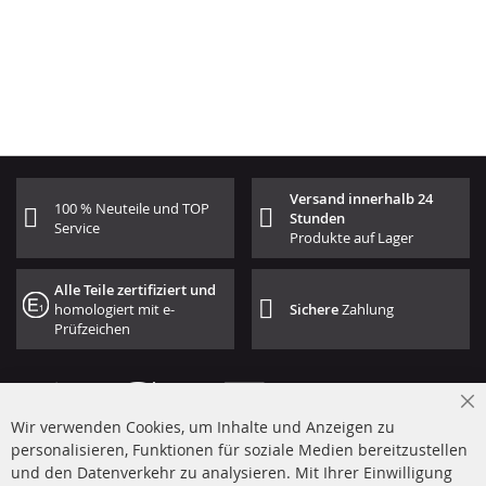
Versand innerhalb 24
100 % Neuteile und TOP
Stunden
Service
Produkte auf Lager
Alle Teile zertifiziert und
homologiert mit e-
Sichere
Zahlung
Prüfzeichen
Cl
Wir verwenden Cookies, um Inhalte und Anzeigen zu
Co
Ba
personalisieren, Funktionen für soziale Medien bereitzustellen
und den Datenverkehr zu analysieren. Mit Ihrer Einwilligung