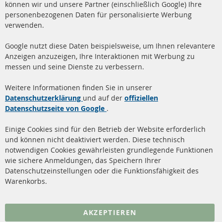
+49 (0) 4533 799 00 0
können wir und unsere Partner (einschließlich Google) Ihre
Mo-Do: 09-17 Uhr, Fr 09-16 Uhr
personenbezogenen Daten für personalisierte Werbung
verwenden.
info@contra-automotive.de
www.contra-automotive.de
Google nutzt diese Daten beispielsweise, um Ihnen relevantere
facebook
instagram
Anzeigen anzuzeigen, Ihre Interaktionen mit Werbung zu
messen und seine Dienste zu verbessern.
Quick Links
Kundenservice
Weitere Informationen finden Sie in unserer
Dieselpartikelfilter (DPF)
Über uns
Datenschutzerklärung
und auf der
offiziellen
Datenschutzseite von Google
.
Dieselpartikelfilter
Zahlungsarten
Reinigung
Versandkosten
Einige Cookies sind für den Betrieb der Website erforderlich
Katalysator (KAT)
und können nicht deaktiviert werden. Diese technisch
Kontakt
notwendigen Cookies gewährleisten grundlegende Funktionen
Sensoren
wie sichere Anmeldungen, das Speichern Ihrer
Vertrag widerrufen
Datenschutzeinstellungen oder die Funktionsfähigkeit des
FAQ
Warenkorbs.
More Links
AKZEPTIEREN
Datenschutz