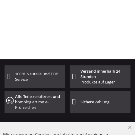
Versand innerhalb 24
100 % Neuteile und TOP
Stunden
Service
Produkte auf Lager
Alle Teile zertifiziert und
homologiert mit e-
Sichere
Zahlung
Prüfzeichen
Cl
Wir verwenden Cookies, um Inhalte und Anzeigen zu