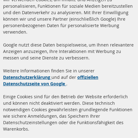
Co
Ba
personalisieren, Funktionen für soziale Medien bereitzustellen
und den Datenverkehr zu analysieren. Mit Ihrer Einwilligung
+49 (0) 4533 799 00 0
können wir und unsere Partner (einschließlich Google) Ihre
Mo-Do: 09-17 Uhr, Fr 09-16 Uhr
personenbezogenen Daten für personalisierte Werbung
verwenden.
info@contra-automotive.de
www.contra-automotive.de
Google nutzt diese Daten beispielsweise, um Ihnen relevantere
facebook
instagram
Anzeigen anzuzeigen, Ihre Interaktionen mit Werbung zu
messen und seine Dienste zu verbessern.
Quick Links
Kundenservice
Weitere Informationen finden Sie in unserer
Dieselpartikelfilter (DPF)
Über uns
Datenschutzerklärung
und auf der
offiziellen
Datenschutzseite von Google
.
Dieselpartikelfilter
Zahlungsarten
Reinigung
Versandkosten
Einige Cookies sind für den Betrieb der Website erforderlich
Katalysator (KAT)
und können nicht deaktiviert werden. Diese technisch
Kontakt
notwendigen Cookies gewährleisten grundlegende Funktionen
Sensoren
wie sichere Anmeldungen, das Speichern Ihrer
Vertrag widerrufen
Datenschutzeinstellungen oder die Funktionsfähigkeit des
FAQ
Warenkorbs.