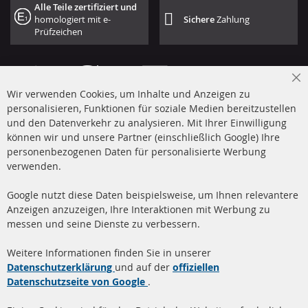
Alle Teile zertifiziert und
homologiert mit e-
Sichere
Zahlung
Prüfzeichen
Cl
Wir verwenden Cookies, um Inhalte und Anzeigen zu
Co
Ba
personalisieren, Funktionen für soziale Medien bereitzustellen
und den Datenverkehr zu analysieren. Mit Ihrer Einwilligung
+49 (0) 4533 799 00 0
können wir und unsere Partner (einschließlich Google) Ihre
Mo-Do: 09-17 Uhr, Fr 09-16 Uhr
personenbezogenen Daten für personalisierte Werbung
verwenden.
info@contra-automotive.de
www.contra-automotive.de
Google nutzt diese Daten beispielsweise, um Ihnen relevantere
facebook
instagram
Anzeigen anzuzeigen, Ihre Interaktionen mit Werbung zu
messen und seine Dienste zu verbessern.
Quick Links
Kundenservice
Weitere Informationen finden Sie in unserer
Dieselpartikelfilter (DPF)
Über uns
Datenschutzerklärung
und auf der
offiziellen
Datenschutzseite von Google
.
Dieselpartikelfilter
Zahlungsarten
Reinigung
Versandkosten