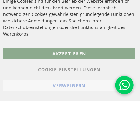
Einige Cookies sind für den Betrieb der Website erforderlich
Katalysator (KAT)
und können nicht deaktiviert werden. Diese technisch
Kontakt
notwendigen Cookies gewährleisten grundlegende Funktionen
Sensoren
wie sichere Anmeldungen, das Speichern Ihrer
Vertrag widerrufen
Datenschutzeinstellungen oder die Funktionsfähigkeit des
FAQ
Warenkorbs.
More Links
AKZEPTIEREN
Datenschutz
AGB
COOKIE-EINSTELLUNGEN
Widerrufsbelehrung
VERWEIGERN
Impressum
Cookie-Einstellungen
© 2023-2026 ConTra Automotive GmbH. All Rights Reserved.