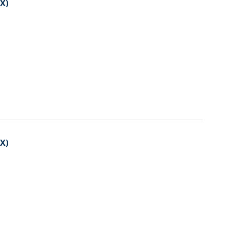
X)
X)