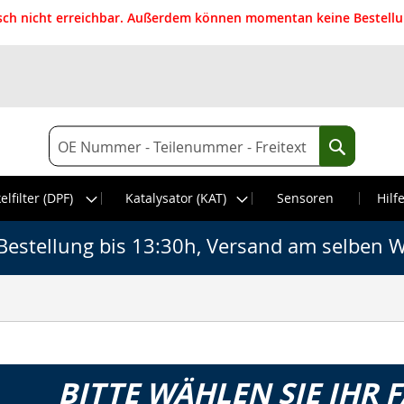
isch nicht erreichbar. Außerdem können momentan keine Bestellun
Suche
Suche
elfilter (DPF)
Katalysator (KAT)
Sensoren
Hilf
Bestellung bis 13:30h, Versand am selben W
BITTE WÄHLEN SIE IHR 