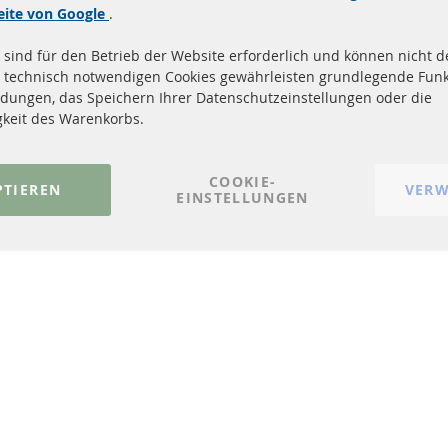
Quick Links
Kundenservic
eite von Google
.
 sind für den Betrieb der Website erforderlich und können nicht de
Dieselpartikelfilter (DPF)
Über uns
 technisch notwendigen Cookies gewährleisten grundlegende Funk
Dieselpartikelfilter Reinigung
Zahlungsarten
dungen, das Speichern Ihrer Datenschutzeinstellungen oder die
Katalysator (KAT)
Versandkosten
gkeit des Warenkorbs.
Sensoren
Kontakt
FAQ
Vertrag widerrufen
COOKIE-
PTIEREN
VERW
EINSTELLUNGEN
© 2023-2026 ConTra Automotive GmbH. All Rights Reserved.