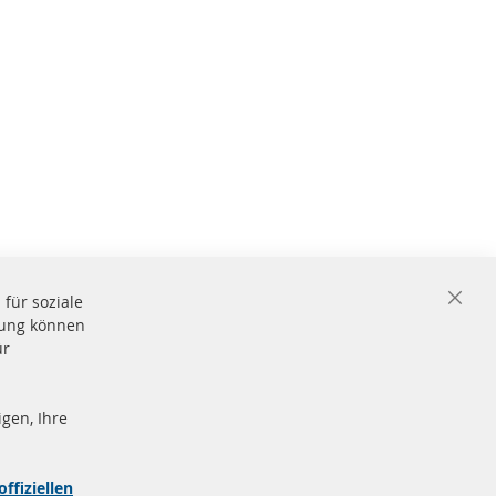
für soziale
Close
igung können
Cooki
Bar
ür
gen, Ihre
nd
Sichere
Zahlung
zeichen
offiziellen