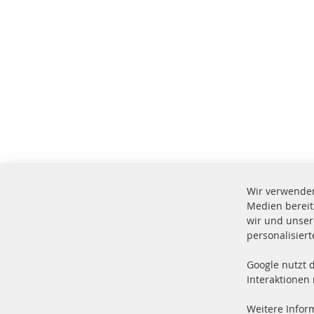
Wir verwenden
Medien bereit
wir und unser
personalisier
Google nutzt 
Vers
100 % Neuteile und TOP Service
Interaktionen
Prod
Weitere Infor