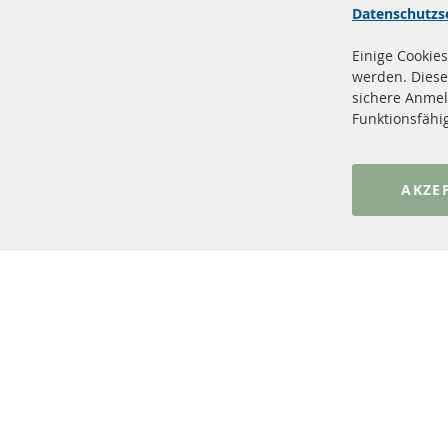
Datenschutzs
Einige Cookies
werden. Diese
sichere Anmel
+49 (0) 4533 799 00 0
Funktionsfähi
Mo-Do: 09-17 Uhr, Fr 09-16 Uhr
info@contra-automotive.de
www.contra-automotive.de
AKZE
facebook
instagram