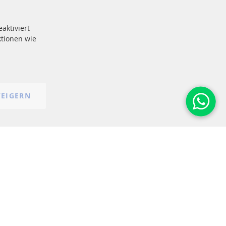
e
More Links
aktiviert
Datenschutz
tionen wie
AGB
Widerrufsbelehrung
Impressum
Cookie-Einstellungen
EIGERN