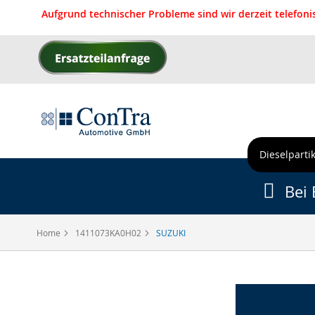
Aufgrund technischer Probleme sind wir derzeit telefon
Direkt
zum
Inhalt
Dieselpartik
Bei 
Home
1411073KA0H02
SUZUKI