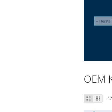
OEM K
Ansicht
Liste
Raster
4
A
als