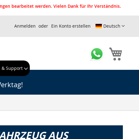
gen bearbeitet werden. Vielen Dank für Ihr Verständnis.
Anmelden
Ein Konto erstellen
Deutsch
Mein W
e & Support
erktag!
FAHRZEUG AUS