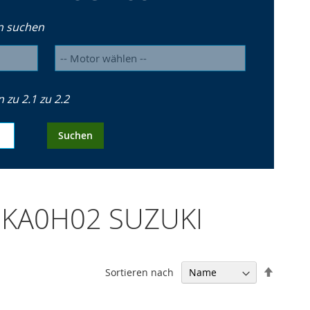
n suchen
zu 2.1 zu 2.2
Suchen
73KA0H02 SUZUKI
In
Sortieren nach
absteig
Reihenf