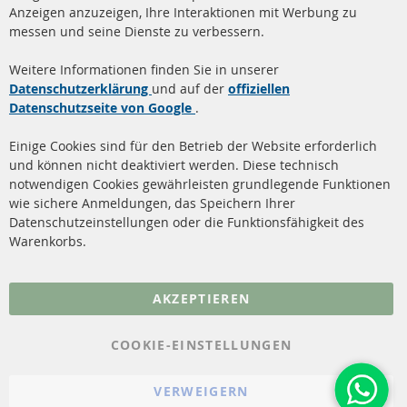
facebook
instagram
Anzeigen anzuzeigen, Ihre Interaktionen mit Werbung zu
messen und seine Dienste zu verbessern.
Quick Links
Kundenservice
Weitere Informationen finden Sie in unserer
Dieselpartikelfilter (DPF)
Über uns
Datenschutzerklärung
und auf der
offiziellen
Datenschutzseite von Google
.
Dieselpartikelfilter
Zahlungsarten
Reinigung
Versandkosten
Einige Cookies sind für den Betrieb der Website erforderlich
Katalysator (KAT)
und können nicht deaktiviert werden. Diese technisch
Kontakt
notwendigen Cookies gewährleisten grundlegende Funktionen
Sensoren
wie sichere Anmeldungen, das Speichern Ihrer
Vertrag widerrufen
Datenschutzeinstellungen oder die Funktionsfähigkeit des
FAQ
Warenkorbs.
More Links
AKZEPTIEREN
Datenschutz
AGB
COOKIE-EINSTELLUNGEN
Widerrufsbelehrung
VERWEIGERN
Impressum