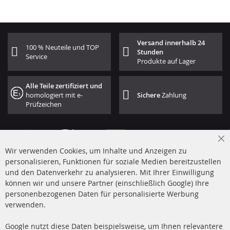
Versand innerhalb 24
100 % Neuteile und TOP
Stunden
Service
Produkte auf Lager
Alle Teile zertifiziert und
homologiert mit e-
Sichere
Zahlung
Prüfzeichen
Cl
Wir verwenden Cookies, um Inhalte und Anzeigen zu
Co
Ba
personalisieren, Funktionen für soziale Medien bereitzustellen
und den Datenverkehr zu analysieren. Mit Ihrer Einwilligung
+49 (0) 4533 799 00 0
können wir und unsere Partner (einschließlich Google) Ihre
Mo-Do: 09-17 Uhr, Fr 09-16 Uhr
personenbezogenen Daten für personalisierte Werbung
verwenden.
info@contra-automotive.de
www.contra-automotive.de
Google nutzt diese Daten beispielsweise, um Ihnen relevantere