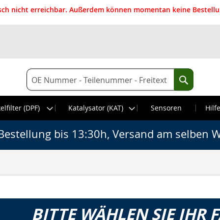
isch nicht erreichbar. Außerdem können momentan keine Bestellun
Suche
Suche
elfilter (DPF)
Katalysator (KAT)
Sensoren
Hilf
Bestellung bis 13:30h, Versand am selben W
BITTE WÄHLEN SIE IHR 