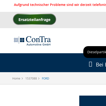
Aufgrund technischer Probleme sind wir derzeit telefon
Direkt
zum
Inhalt
Dieselpartik
Bei 
Home
1537088
FORD