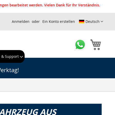
gen bearbeitet werden. Vielen Dank für Ihr Verständnis.
Anmelden
Ein Konto erstellen
Deutsch
Mein W
e & Support
erktag!
FAHRZEUG AUS