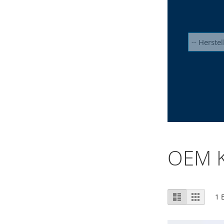
OEM K
Ansicht
Liste
Raster
1
E
als