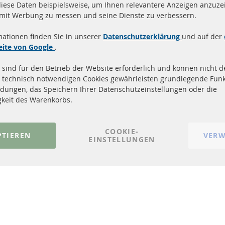
diese Daten beispielsweise, um Ihnen relevantere Anzeigen anzuzei
and innerhalb 24 Stunden
Alle Teile zertifiziert u
 mit Werbung zu messen und seine Dienste zu verbessern.
ukte auf Lager
homologiert mit e-Prüf
mationen finden Sie in unserer
Datenschutzerklärung
und auf der
Quick Links
Kundenservic
eite von Google
.
 sind für den Betrieb der Website erforderlich und können nicht de
Dieselpartikelfilter (DPF)
Über uns
 technisch notwendigen Cookies gewährleisten grundlegende Funk
Dieselpartikelfilter Reinigung
Zahlungsarten
dungen, das Speichern Ihrer Datenschutzeinstellungen oder die
Katalysator (KAT)
Versandkosten
gkeit des Warenkorbs.
Sensoren
Kontakt
FAQ
Vertrag widerrufen
COOKIE-
PTIEREN
VERW
EINSTELLUNGEN
© 2023-2026 ConTra Automotive GmbH. All Rights Reserved.