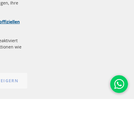
gen, Ihre
nd
Sichere
Zahlung
zeichen
offiziellen
e
More Links
aktiviert
Datenschutz
tionen wie
AGB
Widerrufsbelehrung
Impressum
Cookie-Einstellungen
EIGERN