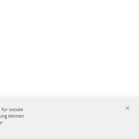
für soziale
Close
igung können
Cooki
Bar
ür