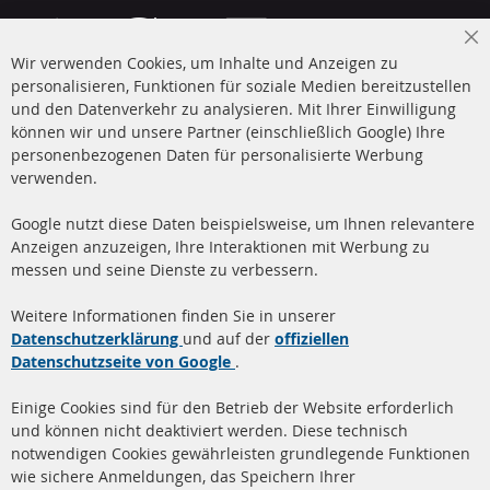
Cl
Wir verwenden Cookies, um Inhalte und Anzeigen zu
Co
Ba
personalisieren, Funktionen für soziale Medien bereitzustellen
und den Datenverkehr zu analysieren. Mit Ihrer Einwilligung
+49 (0) 4533 799 00 0
können wir und unsere Partner (einschließlich Google) Ihre
Mo-Do: 09-17 Uhr, Fr 09-16 Uhr
personenbezogenen Daten für personalisierte Werbung
verwenden.
info@contra-automotive.de
www.contra-automotive.de
Google nutzt diese Daten beispielsweise, um Ihnen relevantere
facebook
instagram
Anzeigen anzuzeigen, Ihre Interaktionen mit Werbung zu
messen und seine Dienste zu verbessern.
Quick Links
Kundenservice
Weitere Informationen finden Sie in unserer
Dieselpartikelfilter (DPF)
Über uns
Datenschutzerklärung
und auf der
offiziellen
Datenschutzseite von Google
.
Dieselpartikelfilter
Zahlungsarten
Reinigung
Versandkosten
Einige Cookies sind für den Betrieb der Website erforderlich
Katalysator (KAT)
und können nicht deaktiviert werden. Diese technisch
Kontakt
notwendigen Cookies gewährleisten grundlegende Funktionen
Sensoren
wie sichere Anmeldungen, das Speichern Ihrer
Vertrag widerrufen