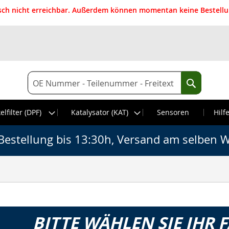
isch nicht erreichbar. Außerdem können momentan keine Bestellun
Suche
Suche
elfilter (DPF)
Katalysator (KAT)
Sensoren
Hilf
Bestellung bis 13:30h, Versand am selben W
BITTE WÄHLEN SIE IHR 