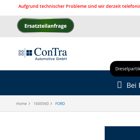
Aufgrund technischer Probleme sind wir derzeit telefon
Direkt
zum
Inhalt
Dieselpartik
Bei 
Home
1600560
FORD