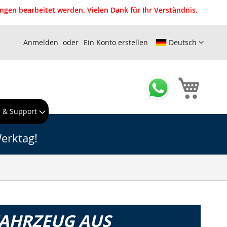
gen bearbeitet werden. Vielen Dank für Ihr Verständnis.
Anmelden
Ein Konto erstellen
Deutsch
Mein W
e & Support
erktag!
FAHRZEUG AUS