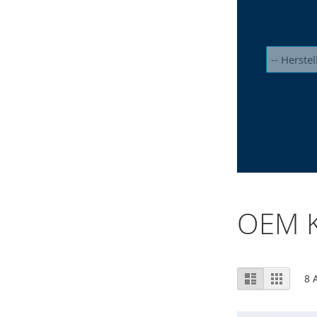
OEM K
Ansicht
Liste
Raster
8
A
als