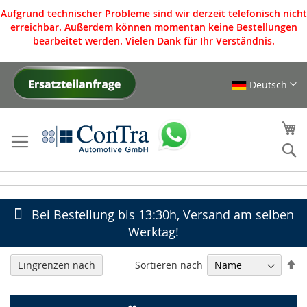
Aufgrund technischer Probleme sind wir derzeit telefonisch nicht
erreichbar. Außerdem können momentan keine Bestellungen
bearbeitet werden. Vielen Dank für Ihr Verständnis.
Deutsch
Direkt
zum
Inhalt
Me
S
Bei Bestellung bis 13:30h, Versand am selben
Werktag!
In
Sortieren nach
Eingrenzen nach
ab
Re