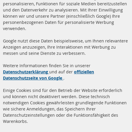
Ba
personalisieren, Funktionen für soziale Medien bereitzustellen
und den Datenverkehr zu analysieren. Mit Ihrer Einwilligung
+49 (0) 4533 799 00 0
können wir und unsere Partner (einschließlich Google) Ihre
Mo-Do: 09-17 Uhr, Fr 09-16 Uhr
personenbezogenen Daten für personalisierte Werbung
verwenden.
info@contra-automotive.de
www.contra-automotive.de
Google nutzt diese Daten beispielsweise, um Ihnen relevantere
facebook
instagram
Anzeigen anzuzeigen, Ihre Interaktionen mit Werbung zu
messen und seine Dienste zu verbessern.
Quick Links
Kundenservice
Weitere Informationen finden Sie in unserer
Dieselpartikelfilter (DPF)
Über uns
Datenschutzerklärung
und auf der
offiziellen
Datenschutzseite von Google
.
Dieselpartikelfilter
Zahlungsarten
Reinigung
Versandkosten
Einige Cookies sind für den Betrieb der Website erforderlich
Katalysator (KAT)
und können nicht deaktiviert werden. Diese technisch
Kontakt
notwendigen Cookies gewährleisten grundlegende Funktionen
Sensoren
wie sichere Anmeldungen, das Speichern Ihrer
Vertrag widerrufen
Datenschutzeinstellungen oder die Funktionsfähigkeit des
FAQ
Warenkorbs.
More Links