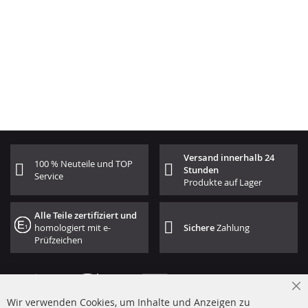
Versand innerhalb 24
100 % Neuteile und TOP
Stunden
Service
Produkte auf Lager
Alle Teile zertifiziert und
homologiert mit e-
Sichere
Zahlung
Prüfzeichen
Cl
Wir verwenden Cookies, um Inhalte und Anzeigen zu
Co