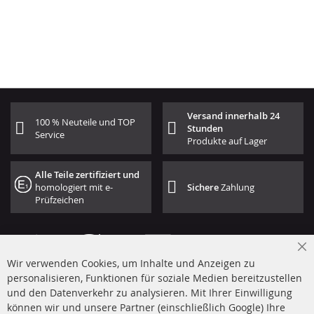
Versand innerhalb 24
100 % Neuteile und TOP
Stunden
Service
Produkte auf Lager
Alle Teile zertifiziert und
homologiert mit e-
Sichere
Zahlung
Prüfzeichen
Cl
Wir verwenden Cookies, um Inhalte und Anzeigen zu
Co
Ba
personalisieren, Funktionen für soziale Medien bereitzustellen
und den Datenverkehr zu analysieren. Mit Ihrer Einwilligung
+49 (0) 4533 799 00 0
können wir und unsere Partner (einschließlich Google) Ihre