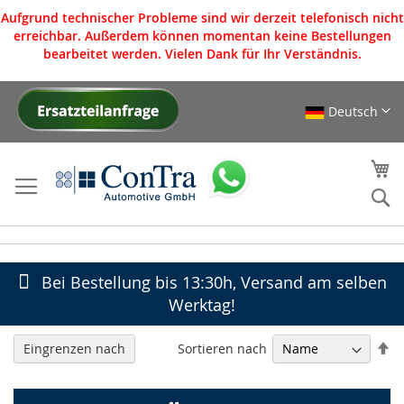
Aufgrund technischer Probleme sind wir derzeit telefonisch nicht
erreichbar. Außerdem können momentan keine Bestellungen
bearbeitet werden. Vielen Dank für Ihr Verständnis.
Deutsch
Direkt
zum
Inhalt
Me
S
Bei Bestellung bis 13:30h, Versand am selben
Werktag!
In
Sortieren nach
Eingrenzen nach
ab
Re