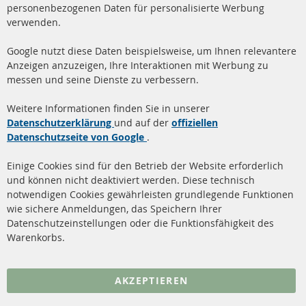
Mo-Do: 09-17 Uhr, Fr 09-16 Uhr
personenbezogenen Daten für personalisierte Werbung
verwenden.
info@contra-automotive.de
www.contra-automotive.de
Google nutzt diese Daten beispielsweise, um Ihnen relevantere
facebook
instagram
Anzeigen anzuzeigen, Ihre Interaktionen mit Werbung zu
messen und seine Dienste zu verbessern.
Quick Links
Kundenservice
Weitere Informationen finden Sie in unserer
Dieselpartikelfilter (DPF)
Über uns
Datenschutzerklärung
und auf der
offiziellen
Datenschutzseite von Google
.
Dieselpartikelfilter
Zahlungsarten
Reinigung
Versandkosten
Einige Cookies sind für den Betrieb der Website erforderlich
Katalysator (KAT)
und können nicht deaktiviert werden. Diese technisch
Kontakt
notwendigen Cookies gewährleisten grundlegende Funktionen
Sensoren
wie sichere Anmeldungen, das Speichern Ihrer
Vertrag widerrufen
Datenschutzeinstellungen oder die Funktionsfähigkeit des
FAQ
Warenkorbs.
More Links
AKZEPTIEREN
Datenschutz