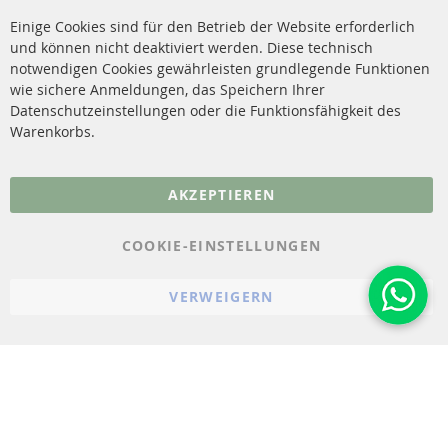
Reinigung
Versandkosten
Einige Cookies sind für den Betrieb der Website erforderlich
Katalysator (KAT)
und können nicht deaktiviert werden. Diese technisch
Kontakt
notwendigen Cookies gewährleisten grundlegende Funktionen
Sensoren
wie sichere Anmeldungen, das Speichern Ihrer
Vertrag widerrufen
Datenschutzeinstellungen oder die Funktionsfähigkeit des
FAQ
Warenkorbs.
More Links
AKZEPTIEREN
Datenschutz
AGB
COOKIE-EINSTELLUNGEN
Widerrufsbelehrung
VERWEIGERN
Impressum
Cookie-Einstellungen
© 2023-2026 ConTra Automotive GmbH. All Rights Reserved.