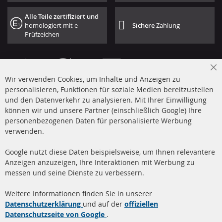
Alle Teile zertifiziert und
homologiert mit e-
Sichere
Zahlung
Prüfzeichen
Cl
Wir verwenden Cookies, um Inhalte und Anzeigen zu
Co
Ba
personalisieren, Funktionen für soziale Medien bereitzustellen
und den Datenverkehr zu analysieren. Mit Ihrer Einwilligung
+49 (0) 4533 799 00 0
können wir und unsere Partner (einschließlich Google) Ihre
Mo-Do: 09-17 Uhr, Fr 09-16 Uhr
personenbezogenen Daten für personalisierte Werbung
verwenden.
info@contra-automotive.de
www.contra-automotive.de
Google nutzt diese Daten beispielsweise, um Ihnen relevantere
facebook
instagram
Anzeigen anzuzeigen, Ihre Interaktionen mit Werbung zu
messen und seine Dienste zu verbessern.
Quick Links
Kundenservice
Weitere Informationen finden Sie in unserer
Dieselpartikelfilter (DPF)
Über uns
Datenschutzerklärung
und auf der
offiziellen
Datenschutzseite von Google
.
Dieselpartikelfilter
Zahlungsarten