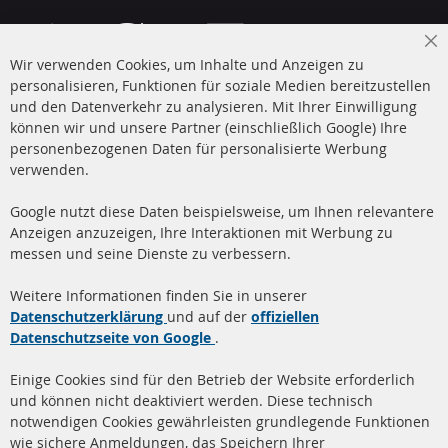
Cl
Wir verwenden Cookies, um Inhalte und Anzeigen zu
Co
Ba
personalisieren, Funktionen für soziale Medien bereitzustellen
und den Datenverkehr zu analysieren. Mit Ihrer Einwilligung
+49 (0) 4533 799 00 0
können wir und unsere Partner (einschließlich Google) Ihre
Mo-Do: 09-17 Uhr, Fr 09-16 Uhr
personenbezogenen Daten für personalisierte Werbung
verwenden.
info@contra-automotive.de
www.contra-automotive.de
Google nutzt diese Daten beispielsweise, um Ihnen relevantere
facebook
instagram
Anzeigen anzuzeigen, Ihre Interaktionen mit Werbung zu
messen und seine Dienste zu verbessern.
Quick Links
Kundenservice
Weitere Informationen finden Sie in unserer
Dieselpartikelfilter (DPF)
Über uns
Datenschutzerklärung
und auf der
offiziellen
Datenschutzseite von Google
.
Dieselpartikelfilter
Zahlungsarten
Reinigung
Versandkosten
Einige Cookies sind für den Betrieb der Website erforderlich
Katalysator (KAT)
und können nicht deaktiviert werden. Diese technisch
Kontakt
notwendigen Cookies gewährleisten grundlegende Funktionen
Sensoren
wie sichere Anmeldungen, das Speichern Ihrer
Vertrag widerrufen