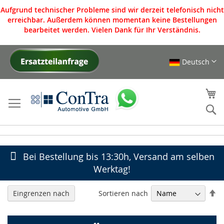
Aufgrund technischer Probleme sind wir derzeit telefonisch nicht
erreichbar. Außerdem können momentan keine Bestellungen
bearbeitet werden. Vielen Dank für Ihr Verständnis.
Deutsch
Direkt
zum
Inhalt
Me
S
Bei Bestellung bis 13:30h, Versand am selben
Werktag!
In
Sortieren nach
Eingrenzen nach
ab
Re