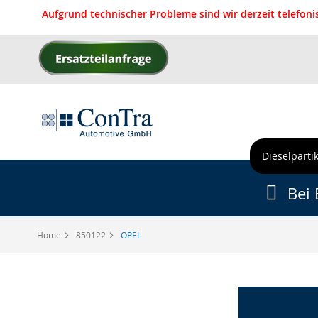
Aufgrund technischer Probleme sind wir derzeit telefon
Direkt
zum
Inhalt
Dieselpartik
Bei 
Home
850122
OPEL