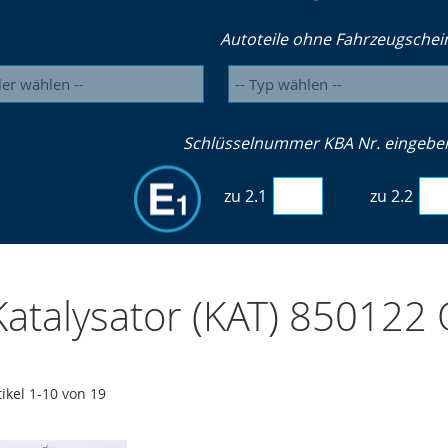
Autoteile ohne Fahrzeugschei
Schlüsselnummer KBA Nr. eingeben 
zu 2.1
zu 2.2
atalysator (KAT) 850122
tikel
1
-
10
von
19