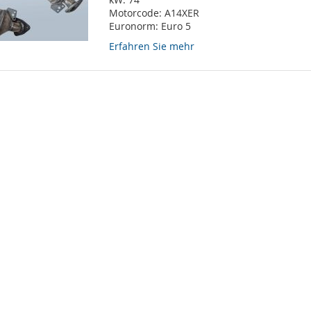
Motorcode:
A14XER
Euronorm:
Euro 5
Erfahren Sie mehr
eite
r