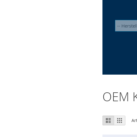
OEM K
Ansicht
Liste
Raster
Ar
als