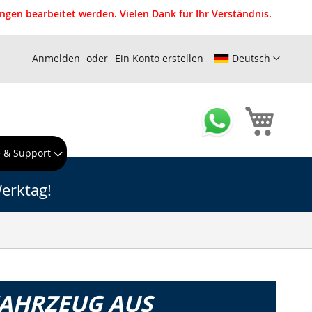
gen bearbeitet werden. Vielen Dank für Ihr Verständnis.
Anmelden
Ein Konto erstellen
Deutsch
Mein W
e & Support
erktag!
FAHRZEUG AUS