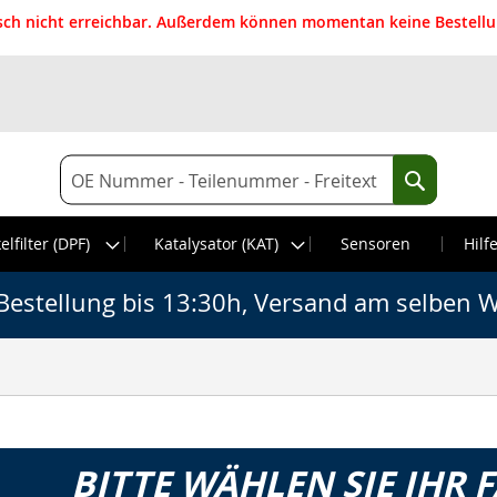
isch nicht erreichbar. Außerdem können momentan keine Bestellun
Suche
Suche
elfilter (DPF)
Katalysator (KAT)
Sensoren
Hilf
Bestellung bis 13:30h, Versand am selben W
BITTE WÄHLEN SIE IHR 