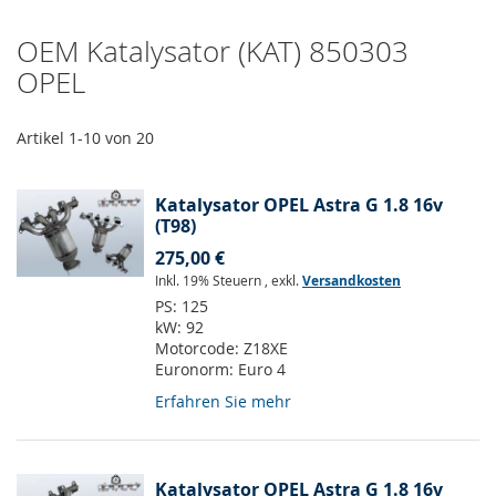
OEM Katalysator (KAT) 850303
OPEL
Artikel
1
-
10
von
20
Katalysator OPEL Astra G 1.8 16v
(T98)
275,00 €
Inkl. 19% Steuern
,
exkl.
Versandkosten
PS:
125
kW:
92
Motorcode:
Z18XE
Euronorm:
Euro 4
Erfahren Sie mehr
Katalysator OPEL Astra G 1.8 16v