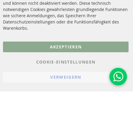
Katalysator (KAT)
und können nicht deaktiviert werden. Diese technisch
Kontakt
notwendigen Cookies gewährleisten grundlegende Funktionen
Sensoren
wie sichere Anmeldungen, das Speichern Ihrer
Vertrag widerrufen
Datenschutzeinstellungen oder die Funktionsfähigkeit des
FAQ
Warenkorbs.
More Links
AKZEPTIEREN
Datenschutz
AGB
COOKIE-EINSTELLUNGEN
Widerrufsbelehrung
VERWEIGERN
Impressum
Cookie-Einstellungen
© 2023-2026 ConTra Automotive GmbH. All Rights Reserved.