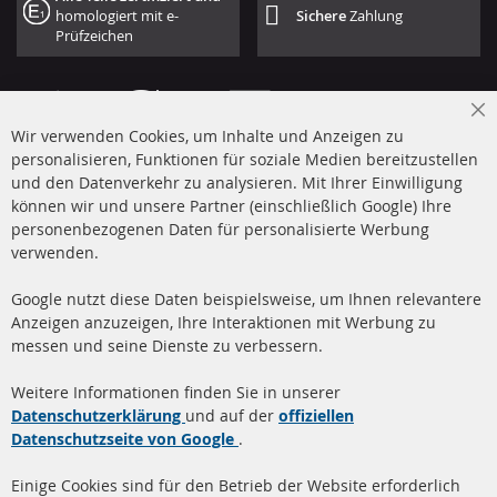
homologiert mit e-
Sichere
Zahlung
Prüfzeichen
Cl
Wir verwenden Cookies, um Inhalte und Anzeigen zu
Co
Ba
personalisieren, Funktionen für soziale Medien bereitzustellen
und den Datenverkehr zu analysieren. Mit Ihrer Einwilligung
+49 (0) 4533 799 00 0
können wir und unsere Partner (einschließlich Google) Ihre
Mo-Do: 09-17 Uhr, Fr 09-16 Uhr
personenbezogenen Daten für personalisierte Werbung
verwenden.
info@contra-automotive.de
www.contra-automotive.de
Google nutzt diese Daten beispielsweise, um Ihnen relevantere
facebook
instagram
Anzeigen anzuzeigen, Ihre Interaktionen mit Werbung zu
messen und seine Dienste zu verbessern.
Quick Links
Kundenservice
Weitere Informationen finden Sie in unserer
Dieselpartikelfilter (DPF)
Über uns
Datenschutzerklärung
und auf der
offiziellen
Datenschutzseite von Google
.
Dieselpartikelfilter
Zahlungsarten
Reinigung
Versandkosten
Einige Cookies sind für den Betrieb der Website erforderlich