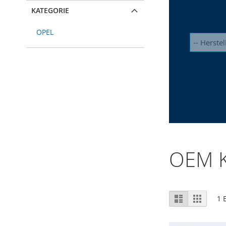
KATEGORIE
OPEL
OEM K
Ansicht
Liste
Raster
1
E
als