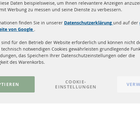
diese Daten beispielsweise, um Ihnen relevantere Anzeigen anzuzei
and innerhalb 24 Stunden
Alle Teile zertifiziert u
 mit Werbung zu messen und seine Dienste zu verbessern.
ukte auf Lager
homologiert mit e-Prüf
mationen finden Sie in unserer
Datenschutzerklärung
und auf der
Quick Links
Kundenservic
eite von Google
.
 sind für den Betrieb der Website erforderlich und können nicht de
Dieselpartikelfilter (DPF)
Über uns
 technisch notwendigen Cookies gewährleisten grundlegende Funk
Dieselpartikelfilter Reinigung
Zahlungsarten
dungen, das Speichern Ihrer Datenschutzeinstellungen oder die
Katalysator (KAT)
Versandkosten
gkeit des Warenkorbs.
Sensoren
Kontakt
FAQ
Vertrag widerrufen
COOKIE-
PTIEREN
VERW
EINSTELLUNGEN
© 2023-2026 ConTra Automotive GmbH. All Rights Reserved.