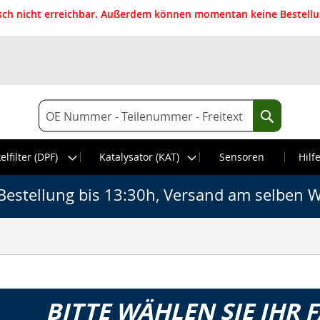
isch nicht erreichbar. Außerdem können momentan keine Bestellun
Suche
Suche
elfilter (DPF)
Katalysator (KAT)
Sensoren
Hilf
Bestellung bis 13:30h, Versand am selben W
BITTE WÄHLEN SIE IHR 