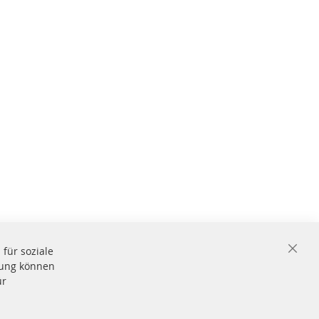
für soziale
Close
igung können
Cooki
Bar
ür