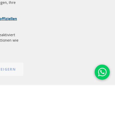
gen, Ihre
nd
Sichere
Zahlung
zeichen
offiziellen
e
More Links
aktiviert
Datenschutz
tionen wie
AGB
Widerrufsbelehrung
Impressum
Cookie-Einstellungen
EIGERN