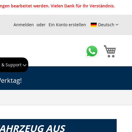
gen bearbeitet werden. Vielen Dank für Ihr Verständnis.
Anmelden
Ein Konto erstellen
Deutsch
Mein W
e & Support
erktag!
FAHRZEUG AUS