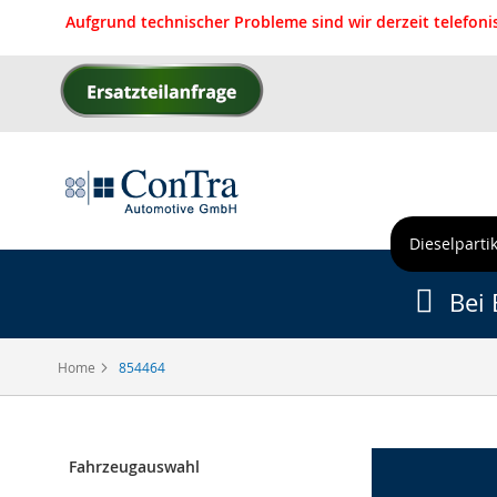
Aufgrund technischer Probleme sind wir derzeit telefon
Direkt
zum
Inhalt
Dieselpartik
Bei 
Home
854464
Fahrzeugauswahl