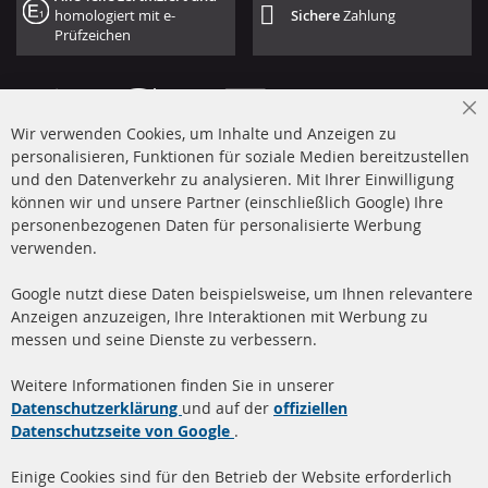
homologiert mit e-
Sichere
Zahlung
Prüfzeichen
Cl
Wir verwenden Cookies, um Inhalte und Anzeigen zu
Co
Ba
personalisieren, Funktionen für soziale Medien bereitzustellen
und den Datenverkehr zu analysieren. Mit Ihrer Einwilligung
+49 (0) 4533 799 00 0
können wir und unsere Partner (einschließlich Google) Ihre
Mo-Do: 09-17 Uhr, Fr 09-16 Uhr
personenbezogenen Daten für personalisierte Werbung
verwenden.
info@contra-automotive.de
www.contra-automotive.de
Google nutzt diese Daten beispielsweise, um Ihnen relevantere
facebook
instagram
Anzeigen anzuzeigen, Ihre Interaktionen mit Werbung zu
messen und seine Dienste zu verbessern.
Quick Links
Kundenservice
Weitere Informationen finden Sie in unserer
Dieselpartikelfilter (DPF)
Über uns
Datenschutzerklärung
und auf der
offiziellen
Datenschutzseite von Google
.
Dieselpartikelfilter
Zahlungsarten
Reinigung
Versandkosten
Einige Cookies sind für den Betrieb der Website erforderlich