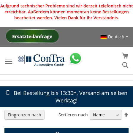
Aufgrund technischer Probleme sind wir derzeit telefonisch nicht
erreichbar. Außerdem können momentan keine Bestellungen
bearbeitet werden. Vielen Dank für Ihr Verständnis.
Deutsch
Direkt
zum
Inhalt
Me
S
Bei Bestellung bis 13:30h, Versand am selben
Werktag!
In
Sortieren nach
Eingrenzen nach
ab
Re