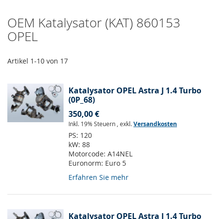
OEM Katalysator (KAT) 860153
OPEL
Artikel
1
-
10
von
17
Katalysator OPEL Astra J 1.4 Turbo
(0P_68)
350,00 €
Inkl. 19% Steuern
,
exkl.
Versandkosten
PS:
120
kW:
88
Motorcode:
A14NEL
Euronorm:
Euro 5
Erfahren Sie mehr
Katalysator OPEL Astra J 1.4 Turbo