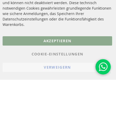
Katalysator (KAT)
und können nicht deaktiviert werden. Diese technisch
Kontakt
notwendigen Cookies gewährleisten grundlegende Funktionen
Sensoren
wie sichere Anmeldungen, das Speichern Ihrer
Vertrag widerrufen
Datenschutzeinstellungen oder die Funktionsfähigkeit des
FAQ
Warenkorbs.
More Links
AKZEPTIEREN
Datenschutz
AGB
COOKIE-EINSTELLUNGEN
Widerrufsbelehrung
VERWEIGERN
Impressum
Cookie-Einstellungen
© 2023-2026 ConTra Automotive GmbH. All Rights Reserved.