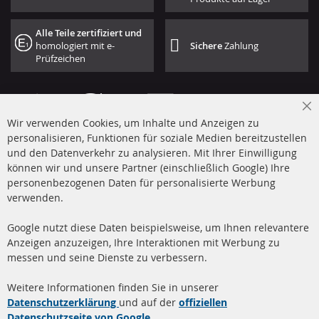
Alle Teile zertifiziert und
homologiert mit e-
Sichere
Zahlung
Prüfzeichen
Cl
Wir verwenden Cookies, um Inhalte und Anzeigen zu
Co
Ba
personalisieren, Funktionen für soziale Medien bereitzustellen
und den Datenverkehr zu analysieren. Mit Ihrer Einwilligung
+49 (0) 4533 799 00 0
können wir und unsere Partner (einschließlich Google) Ihre
Mo-Do: 09-17 Uhr, Fr 09-16 Uhr
personenbezogenen Daten für personalisierte Werbung
verwenden.
info@contra-automotive.de
www.contra-automotive.de
Google nutzt diese Daten beispielsweise, um Ihnen relevantere
facebook
instagram
Anzeigen anzuzeigen, Ihre Interaktionen mit Werbung zu
messen und seine Dienste zu verbessern.
Quick Links
Kundenservice
Weitere Informationen finden Sie in unserer
Dieselpartikelfilter (DPF)
Über uns
Datenschutzerklärung
und auf der
offiziellen
Datenschutzseite von Google
.
Dieselpartikelfilter
Zahlungsarten