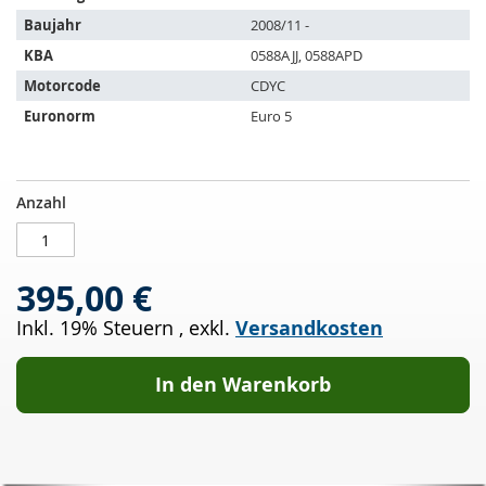
Fahrzeuge:
Baujahr
2008/11 -
KBA
0588AJJ, 0588APD
Motorcode
CDYC
Euronorm
Euro 5
Dieselpartikelfilter
AUF
Anzahl
AUDI
LAGER
A6
Allroad
395,00 €
3.0
TDI
Inkl. 19% Steuern
,
exkl.
Versandkosten
(4FH,C6)
In den Warenkorb