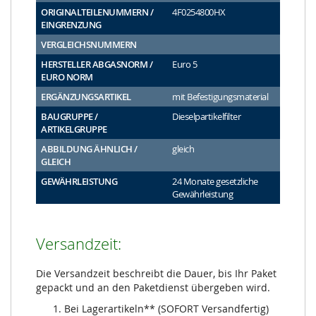
ORIGINALTEILENUMMERN /
4F0254800HX
EINGRENZUNG
VERGLEICHSNUMMERN
HERSTELLER ABGASNORM /
Euro 5
EURO NORM
ERGÄNZUNGSARTIKEL
mit Befestigungsmaterial
BAUGRUPPE /
Dieselpartikelfilter
ARTIKELGRUPPE
ABBILDUNG ÄHNLICH /
gleich
GLEICH
GEWÄHRLEISTUNG
24 Monate gesetzliche
Gewährleistung
Versandzeit:
Die Versandzeit beschreibt die Dauer, bis Ihr Paket
gepackt und an den Paketdienst übergeben wird.
Bei Lagerartikeln** (SOFORT Versandfertig)