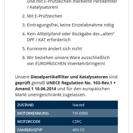
und mit E-Prüfzeichen markierte Partikelfilter
/ Katalysatoren!
Mit E-Prüfzeichen
Eintragungsfrei, keine Einzelabnahme nötig
Kein Altteilpfand oder Rückgabe des „alten“
DPF / KAT erforderlich
Euronorm ändert sich nicht
Wir beziehen unsere Ware ausschließlich
von EUROPÄISCHEN Inverkehrbringern!
Unsere
Dieselpartikelfilter und Katalysatoren
sind
geprüft
gemäß
UNECE Regulation No. 103-Rev.1 +
Amend.1 10.06.2014
und für den europäischen
Markt uneingeschränkt zugelassen.
ZUSTAND
Neuteil
MOTORKENNUNG
T41-059D
MOTORCODE
CDYC
FAHRZEUGTYP
4FH C6