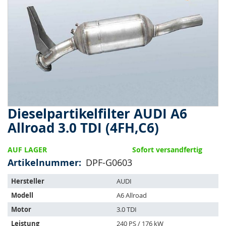
springen
Dieselpartikelfilter AUDI A6
Zum
Anfang
Allroad 3.0 TDI (4FH,C6)
der
Bildergalerie
AUF LAGER
Sofort versandfertig
springen
Artikelnummer
DPF-G0603
Der
Hersteller
AUDI
Artikel
Modell
A6 Allroad
passt
auf
Motor
3.0 TDI
folgende
Leistung
240 PS / 176 kW