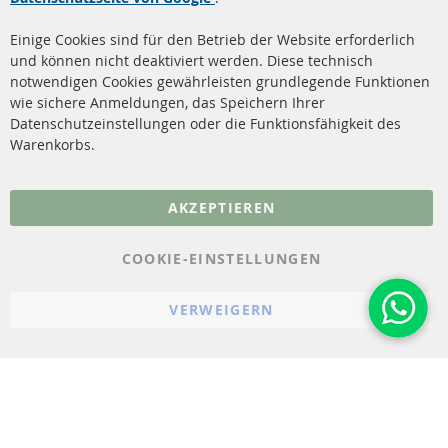
Reinigung
Versandkosten
Einige Cookies sind für den Betrieb der Website erforderlich
Katalysator (KAT)
und können nicht deaktiviert werden. Diese technisch
Kontakt
notwendigen Cookies gewährleisten grundlegende Funktionen
Sensoren
wie sichere Anmeldungen, das Speichern Ihrer
Vertrag widerrufen
Datenschutzeinstellungen oder die Funktionsfähigkeit des
FAQ
Warenkorbs.
More Links
AKZEPTIEREN
Datenschutz
AGB
COOKIE-EINSTELLUNGEN
Widerrufsbelehrung
VERWEIGERN
Impressum
Cookie-Einstellungen
© 2023-2026 ConTra Automotive GmbH. All Rights Reserved.