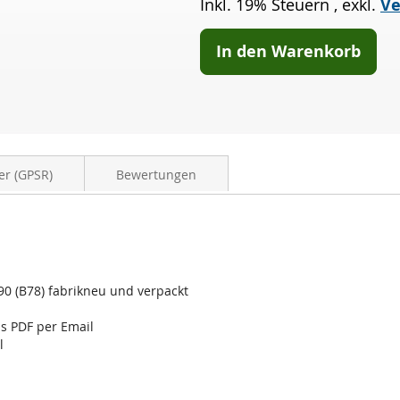
Inkl. 19% Steuern
,
exkl.
Ve
HDI
90
(B78)
In den Warenkorb
er (GPSR)
Bewertungen
I 90 (B78) fabrikneu und verpackt
ls PDF per Email
l