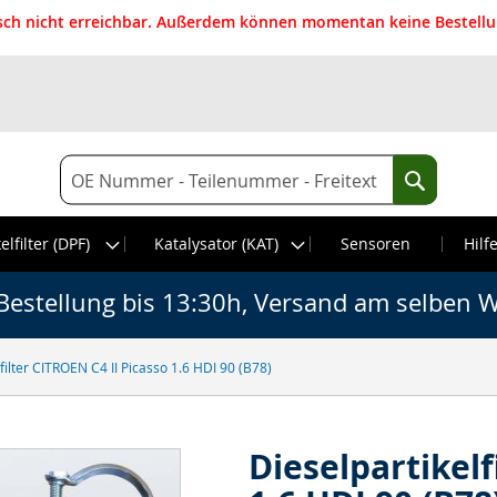
isch nicht erreichbar. Außerdem können momentan keine Bestellun
Suche
Suche
elfilter (DPF)
Katalysator (KAT)
Sensoren
Hilf
Bestellung bis 13:30h, Versand am selben W
filter CITROEN C4 II Picasso 1.6 HDI 90 (B78)
Dieselpartikelf