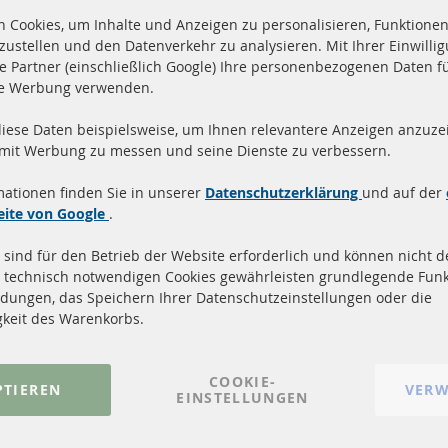
 Cookies, um Inhalte und Anzeigen zu personalisieren, Funktionen 
zustellen und den Datenverkehr zu analysieren. Mit Ihrer Einwill
e Partner (einschließlich Google) Ihre personenbezogenen Daten f
te Werbung verwenden.
diese Daten beispielsweise, um Ihnen relevantere Anzeigen anzuzei
and innerhalb 24 Stunden
Alle Teile zertifiziert u
 mit Werbung zu messen und seine Dienste zu verbessern.
ukte auf Lager
homologiert mit e-Prüf
mationen finden Sie in unserer
Datenschutzerklärung
und auf der
Quick Links
Kundenservic
eite von Google
.
 sind für den Betrieb der Website erforderlich und können nicht de
Dieselpartikelfilter (DPF)
Über uns
 technisch notwendigen Cookies gewährleisten grundlegende Funk
Dieselpartikelfilter Reinigung
Zahlungsarten
dungen, das Speichern Ihrer Datenschutzeinstellungen oder die
Katalysator (KAT)
Versandkosten
gkeit des Warenkorbs.
Sensoren
Kontakt
FAQ
Vertrag widerrufen
COOKIE-
PTIEREN
VERW
EINSTELLUNGEN