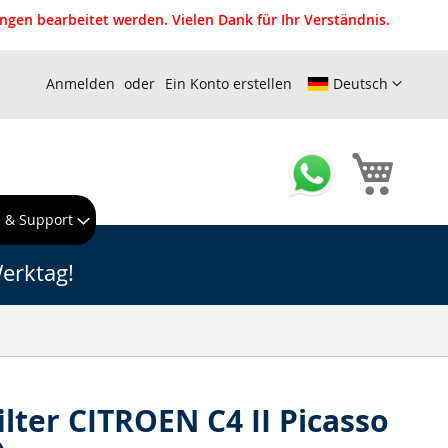
gen bearbeitet werden. Vielen Dank für Ihr Verständnis.
Anmelden
Ein Konto erstellen
Deutsch
Mein W
e & Support
erktag!
ilter CITROEN C4 II Picasso