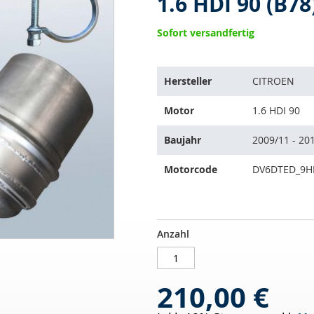
1.6 HDI 90 (B78
Sofort versandfertig
Der
Hersteller
CITROEN
Artikel
passt
Motor
1.6 HDI 90
auf
folgende
Baujahr
2009/11 - 20
Fahrzeuge:
Motorcode
DV6DTED_9H
Dieselpartikelfilter
AUF
Anzahl
CITROEN
LAGER
C4
II
210,00 €
Picasso
1.6