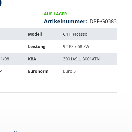
)
AUF LAGER
Artikelnummer
DPF-G0383
Modell
C4 II Picasso
Leistung
92 PS / 68 kW
11/08
KBA
3001ASU, 3001ATN
P
Euronorm
Euro 5