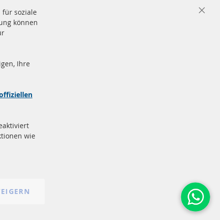
für soziale
Close
igung können
Cooki
Bar
ür
gen, Ihre
nd
Sichere
Zahlung
zeichen
offiziellen
e
More Links
aktiviert
Datenschutz
tionen wie
AGB
Widerrufsbelehrung
Impressum
Cookie-Einstellungen
EIGERN