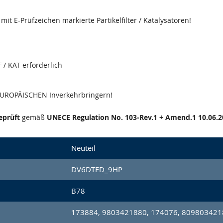
it E-Prüfzeichen markierte Partikelfilter / Katalysatoren!
 / KAT erforderlich
 EUROPÄISCHEN Inverkehrbringern!
eprüft
gemäß
UNECE Regulation No. 103-Rev.1 + Amend.1 10.06.2
Neuteil
DV6DTED_9HP
B78
173884, 9803421880, 174076, 809803421