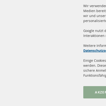
Wir verwenden
Medien bereit
wir und unser
personalisier
Google nutzt 
Vers
100 % Neuteile und TOP Service
Interaktionen
Prod
Weitere Infor
Datenschutzs
Einige Cookies
werden. Diese
sichere Anmel
+49 (0) 4533 799 00 0
Funktionsfähi
Mo-Do: 09-17 Uhr, Fr 09-16 Uhr
info@contra-automotive.de
www.contra-automotive.de
AKZE
facebook
instagram