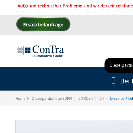
Aufgrund technischer Probleme sind wir derzeit telefon
Direkt
zum
Inhalt
Dieselpartik
Bei 
Home
Dieselpartikelfilter (DPF)
CITROEN
C4
Dieselpartikel
Zum
Ende