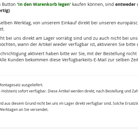
m Button
'In den Warenkorb legen'
kaufen können, sind
entweder
d
rtig)
m selben Werktag, von unserem Einkauf direkt bei unseren europäis
et.
 nicht bei uns direkt am Lager vorrätig sind und zu auch nicht bei u
chten, wann der Artikel wieder verfügbar ist, aktivieren Sie bitte
ichtigung aktiviert haben bitte wir Sie, mit der Bestellung nicht
lle Kunden bekommen diese Verfügbarkeits-E-Mail zur selben Zeit
Montagesatz ausgeliefert.
g-Holstein) sofort verfügbar. Diese Artikel werden direkt, nach Bestellung und Z
 und aus diesem Grund nicht bei uns im Lager direkt verfügbar sind. Solche Ersat
 Werktagen an Sie versendet.