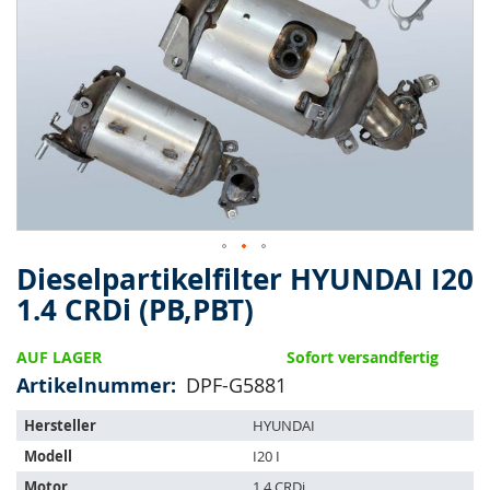
springen
Dieselpartikelfilter HYUNDAI I20
Zum
Anfang
1.4 CRDi (PB,PBT)
der
Bildergalerie
AUF LAGER
Sofort versandfertig
springen
Artikelnummer
DPF-G5881
Der
Hersteller
HYUNDAI
Artikel
Modell
I20 I
passt
auf
Motor
1.4 CRDi