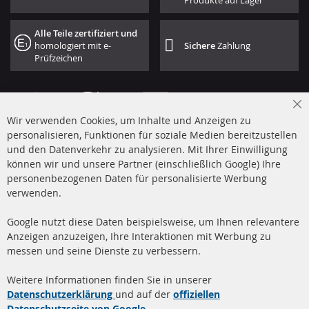
Produkte auf Lager
Alle Teile zertifiziert und
homologiert mit e-
Sichere
Zahlung
Prüfzeichen
Cl
Wir verwenden Cookies, um Inhalte und Anzeigen zu
Co
Ba
personalisieren, Funktionen für soziale Medien bereitzustellen
und den Datenverkehr zu analysieren. Mit Ihrer Einwilligung
+49 (0) 4533 799 00 0
können wir und unsere Partner (einschließlich Google) Ihre
Mo-Do: 09-17 Uhr, Fr 09-16 Uhr
personenbezogenen Daten für personalisierte Werbung
verwenden.
info@contra-automotive.de
www.contra-automotive.de
Google nutzt diese Daten beispielsweise, um Ihnen relevantere
facebook
instagram
Anzeigen anzuzeigen, Ihre Interaktionen mit Werbung zu
messen und seine Dienste zu verbessern.
Quick Links
Kundenservice
Weitere Informationen finden Sie in unserer
Dieselpartikelfilter (DPF)
Über uns
Datenschutzerklärung
und auf der
offiziellen
Datenschutzseite von Google
.