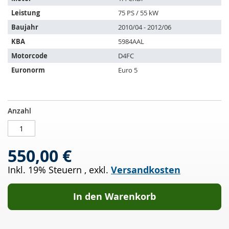
folgende
Leistung
75 PS / 55 kW
Fahrzeuge:
Baujahr
2010/04 - 2012/06
KBA
5984AAL
Motorcode
D4FC
Euronorm
Euro 5
Dieselpartikelfilter
AUF
Anzahl
HYUNDAI
LAGER
I20
1.4
550,00 €
CRDi
(PB,PBT)
Inkl. 19% Steuern
,
exkl.
Versandkosten
In den Warenkorb