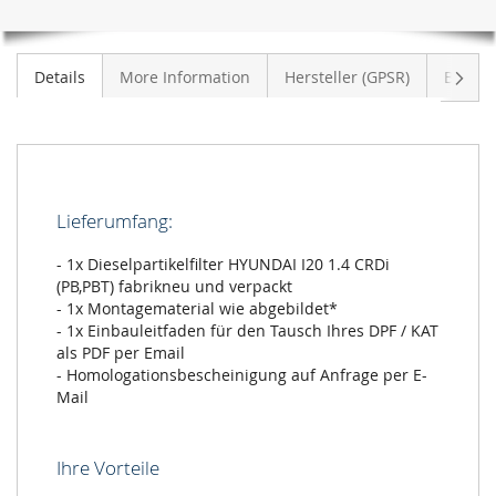
Weite
Details
More Information
Hersteller (GPSR)
Bewer
Lieferumfang:
- 1x Dieselpartikelfilter HYUNDAI I20 1.4 CRDi
(PB,PBT) fabrikneu und verpackt
- 1x Montagematerial wie abgebildet*
- 1x Einbauleitfaden für den Tausch Ihres DPF / KAT
als PDF per Email
- Homologationsbescheinigung auf Anfrage per E-
Mail
Ihre Vorteile