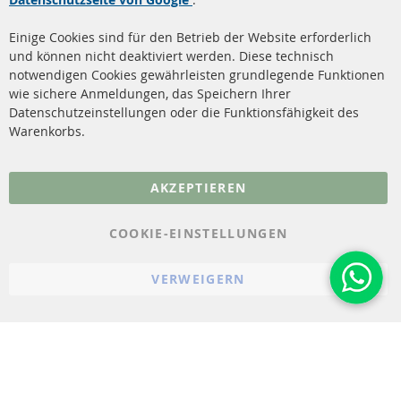
Dieselpartikelfilter
Zahlungsarten
Reinigung
Versandkosten
Einige Cookies sind für den Betrieb der Website erforderlich
Katalysator (KAT)
und können nicht deaktiviert werden. Diese technisch
Kontakt
notwendigen Cookies gewährleisten grundlegende Funktionen
Sensoren
wie sichere Anmeldungen, das Speichern Ihrer
Vertrag widerrufen
Datenschutzeinstellungen oder die Funktionsfähigkeit des
FAQ
Warenkorbs.
More Links
AKZEPTIEREN
Datenschutz
AGB
COOKIE-EINSTELLUNGEN
Widerrufsbelehrung
VERWEIGERN
Impressum
Cookie-Einstellungen
© 2023-2026 ConTra Automotive GmbH. All Rights Reserved.