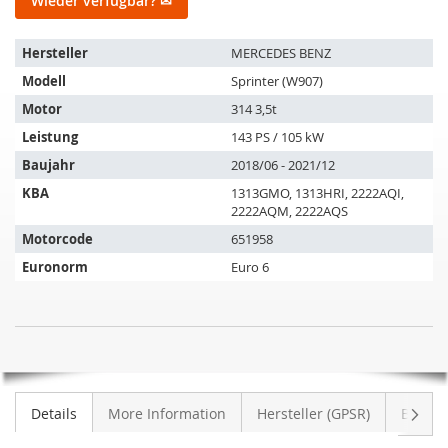
Wieder verfügbar? ✉
Der
Hersteller
MERCEDES BENZ
Artikel
Modell
Sprinter (W907)
passt
auf
Motor
314 3,5t
folgende
Leistung
143 PS / 105 kW
Fahrzeuge:
Baujahr
2018/06 - 2021/12
KBA
1313GMO, 1313HRI, 2222AQI,
2222AQM, 2222AQS
Motorcode
651958
Euronorm
Euro 6
Dieselpartikelfilter
NICHT
MERCEDES
AUF
Sprinter
LAGER
3.5t
Weite
Details
More Information
Hersteller (GPSR)
Bewer
314
CDI