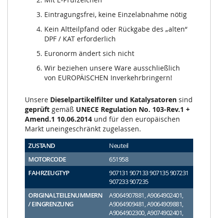
Eintragungsfrei, keine Einzelabnahme nötig
Kein Altteilpfand oder Rückgabe des „alten“
DPF / KAT erforderlich
Euronorm ändert sich nicht
Wir beziehen unsere Ware ausschließlich
von EUROPÄISCHEN Inverkehrbringern!
Unsere
Dieselpartikelfilter und Katalysatoren
sind
geprüft
gemäß
UNECE Regulation No. 103-Rev.1 +
Amend.1 10.06.2014
und für den europäischen
Markt uneingeschränkt zugelassen.
ZUSTAND
Neuteil
MOTORCODE
651958
FAHRZEUGTYP
907131 907133 907135 907231
907233 907235
ORIGINALTEILENUMMERN
A9064907881, A9064902401,
/ EINGRENZUNG
A9064909481, A9064909881,
A9064902300, A9074902401,