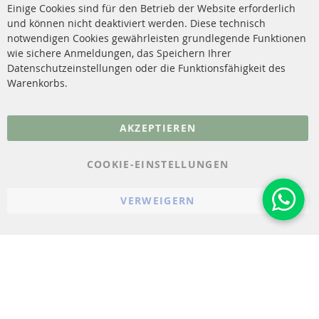
Versandkosten
Einige Cookies sind für den Betrieb der Website erforderlich
Katalysator (KAT)
und können nicht deaktiviert werden. Diese technisch
Kontakt
notwendigen Cookies gewährleisten grundlegende Funktionen
Sensoren
wie sichere Anmeldungen, das Speichern Ihrer
Vertrag widerrufen
Datenschutzeinstellungen oder die Funktionsfähigkeit des
FAQ
Warenkorbs.
More Links
AKZEPTIEREN
Datenschutz
AGB
COOKIE-EINSTELLUNGEN
Widerrufsbelehrung
VERWEIGERN
Impressum
Cookie-Einstellungen
© 2023-2026 ConTra Automotive GmbH. All Rights Reserved.