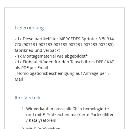
(907131
907133
907135
907231
Lieferumfang:
907233
907235)
- 1x Dieselpartikelfilter MERCEDES Sprinter 3.5t 314
CDI (907131 907133 907135 907231 907233 907235)
fabrikneu und verpackt
- 1x Montagematerial wie abgebildet*
- 1x Einbauleitfaden für den Tausch Ihres DPF / KAT
als PDF per Email
- Homologationsbescheinigung auf Anfrage per E-
Mail
Ihre Vorteile
Wir verkaufen ausschließlich homologierte
und mit E-Prüfzeichen markierte Partikelfilter
/ Katalysatoren!
Mit E-Prüfzeichen