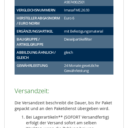
A9074902501
VERGLEICHSNUMMERN
Imasaf ME.26.93
HERSTELLER ABGASNORM
Euro 6
/ EURO NORM
ERGÄNZUNGSARTIKEL
mit Befestigungsmaterial
BAUGRUPPE /
Dieselpartikelfilter
ARTIKELGRUPPE
ABBILDUNG ÄHNLICH /
gleich
GLEICH
GEWÄHRLEISTUNG
24 Monate gesetzliche
Gewährleistung
Versandzeit:
Die Versandzeit beschreibt die Dauer, bis Ihr Paket
gepackt und an den Paketdienst übergeben wird.
Bei Lagerartikeln** (SOFORT Versandfertig)
erfolgt der Versand sofort am selben