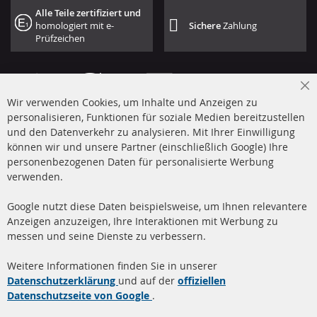
Alle Teile zertifiziert und
homologiert mit e-
Sichere
Zahlung
Prüfzeichen
Cl
Wir verwenden Cookies, um Inhalte und Anzeigen zu
Co
Ba
personalisieren, Funktionen für soziale Medien bereitzustellen
und den Datenverkehr zu analysieren. Mit Ihrer Einwilligung
+49 (0) 4533 799 00 0
können wir und unsere Partner (einschließlich Google) Ihre
Mo-Do: 09-17 Uhr, Fr 09-16 Uhr
personenbezogenen Daten für personalisierte Werbung
verwenden.
info@contra-automotive.de
www.contra-automotive.de
Google nutzt diese Daten beispielsweise, um Ihnen relevantere
facebook
instagram
Anzeigen anzuzeigen, Ihre Interaktionen mit Werbung zu
messen und seine Dienste zu verbessern.
Quick Links
Kundenservice
Weitere Informationen finden Sie in unserer
Dieselpartikelfilter (DPF)
Über uns
Datenschutzerklärung
und auf der
offiziellen
Datenschutzseite von Google
.
Dieselpartikelfilter
Zahlungsarten
Reinigung