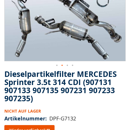
springen
Dieselpartikelfilter MERCEDES
Zum
Anfang
Sprinter 3.5t 314 CDI (907131
der
907133 907135 907231 907233
Bildergalerie
springen
907235)
NICHT AUF LAGER
Artikelnummer
DPF-G7132