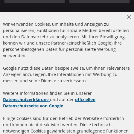
Cl
Wir verwenden Cookies, um Inhalte und Anzeigen zu
Co
Ba
personalisieren, Funktionen für soziale Medien bereitzustellen
und den Datenverkehr zu analysieren. Mit Ihrer Einwilligung
+49 (0) 4533 799 00 0
können wir und unsere Partner (einschließlich Google) Ihre
Mo-Do: 09-17 Uhr, Fr 09-16 Uhr
personenbezogenen Daten für personalisierte Werbung
verwenden.
info@contra-automotive.de
www.contra-automotive.de
Google nutzt diese Daten beispielsweise, um Ihnen relevantere
facebook
instagram
Anzeigen anzuzeigen, Ihre Interaktionen mit Werbung zu
messen und seine Dienste zu verbessern.
Quick Links
Kundenservice
Weitere Informationen finden Sie in unserer
Dieselpartikelfilter (DPF)
Über uns
Datenschutzerklärung
und auf der
offiziellen
Datenschutzseite von Google
.
Dieselpartikelfilter
Zahlungsarten
Reinigung
Versandkosten
Einige Cookies sind für den Betrieb der Website erforderlich
Katalysator (KAT)
und können nicht deaktiviert werden. Diese technisch
Kontakt
notwendigen Cookies gewährleisten grundlegende Funktionen
Sensoren