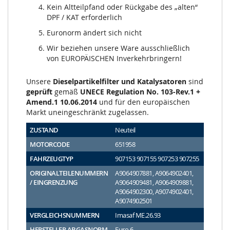
Kein Altteilpfand oder Rückgabe des „alten“
DPF / KAT erforderlich
Euronorm ändert sich nicht
Wir beziehen unsere Ware ausschließlich
von EUROPÄISCHEN Inverkehrbringern!
Unsere
Dieselpartikelfilter und Katalysatoren
sind
geprüft
gemäß
UNECE Regulation No. 103-Rev.1 +
Amend.1 10.06.2014
und für den europäischen
Markt uneingeschränkt zugelassen.
ZUSTAND
Neuteil
MOTORCODE
651958
FAHRZEUGTYP
907153 907155 907253 907255
ORIGINALTEILENUMMERN
A9064907881, A9064902401,
/ EINGRENZUNG
A9064909481, A9064909881,
A9064902300, A9074902401,
A9074902501
VERGLEICHSNUMMERN
Imasaf ME.26.93
HERSTELLER ABGASNORM
Euro 6