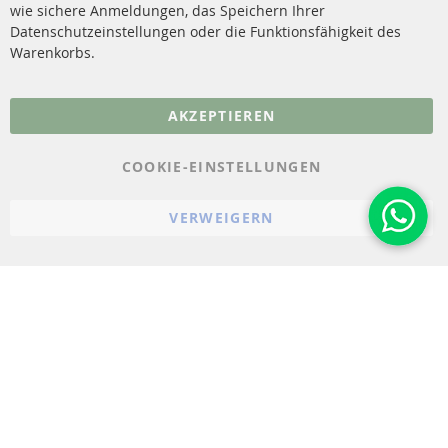
wie sichere Anmeldungen, das Speichern Ihrer
Vertrag widerrufen
Datenschutzeinstellungen oder die Funktionsfähigkeit des
FAQ
Warenkorbs.
More Links
AKZEPTIEREN
Datenschutz
AGB
COOKIE-EINSTELLUNGEN
Widerrufsbelehrung
VERWEIGERN
Impressum
Cookie-Einstellungen
© 2023-2026 ConTra Automotive GmbH. All Rights Reserved.