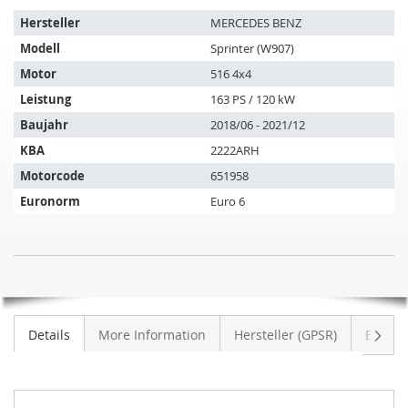
Der
Hersteller
MERCEDES BENZ
Artikel
Modell
Sprinter (W907)
passt
auf
Motor
516 4x4
folgende
Leistung
163 PS / 120 kW
Fahrzeuge:
Baujahr
2018/06 - 2021/12
KBA
2222ARH
Motorcode
651958
Euronorm
Euro 6
Dieselpartikelfilter
NICHT
MERCEDES
AUF
Sprinter
LAGER
5t
Weite
Details
More Information
Hersteller (GPSR)
Bewer
Tourer
516
CDI
Allrad