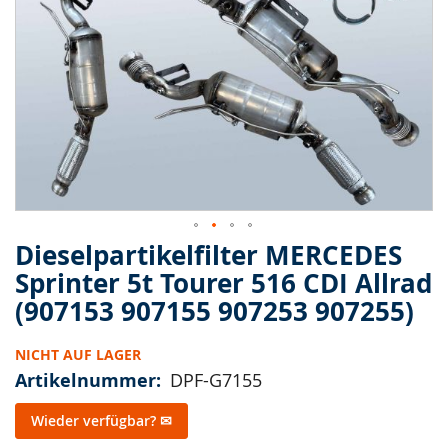
springen
Dieselpartikelfilter MERCEDES
Zum
Anfang
Sprinter 5t Tourer 516 CDI Allrad
der
(907153 907155 907253 907255)
Bildergalerie
springen
NICHT AUF LAGER
Artikelnummer
DPF-G7155
Wieder verfügbar? ✉