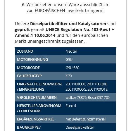
Wir beziehen unsere Ware ausschließlich
von EUROPÄISCHEN Inverkehrbringern!
Unsere
Dieselpartikelfilter und Katalysatoren
sind
geprüft
gemäß
UNECE Regulation No. 103-Rev.1 +
Amend.1 10.06.2014
und für den europäischen
Markt uneingeschränkt zugelassen.
ZUSTAND
Neuteil
MOTORKENNUNG
G9U
MOTORCODE
G9U-650
FAHRZEUGTYP
X70
ORIGINALTEILENUMMERN
2001100Q0E, 2001100Q0B,
/ EINGRENZUNG
2001100Q0G, 2001100Q1E
VERGLEICHSNUMMERN
walker 73376; Bosal 097-705
HERSTELLER ABGASNORM
Euro 4
/ EURO NORM
ERGÄNZUNGSARTIKEL
mit Befestigungsmaterial
BAUGRUPPE /
Dieselpartikelfilter