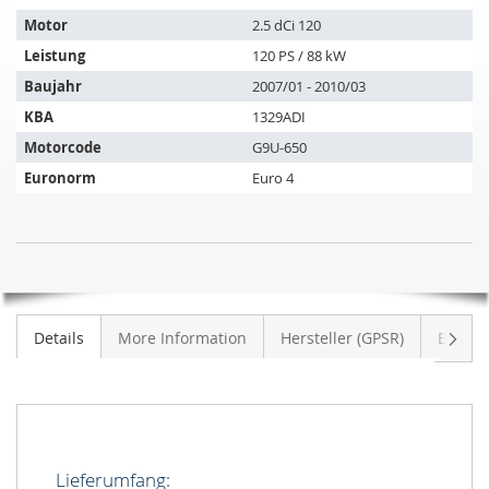
passt
auf
Motor
2.5 dCi 120
folgende
Leistung
120 PS / 88 kW
Fahrzeuge:
Baujahr
2007/01 - 2010/03
KBA
1329ADI
Motorcode
G9U-650
Euronorm
Euro 4
Dieselpartikelfilter
NICHT
NISSAN
AUF
Interstar
LAGER
2.5
Weite
Details
More Information
Hersteller (GPSR)
Bewer
dCi
120
(X70)
Lieferumfang: