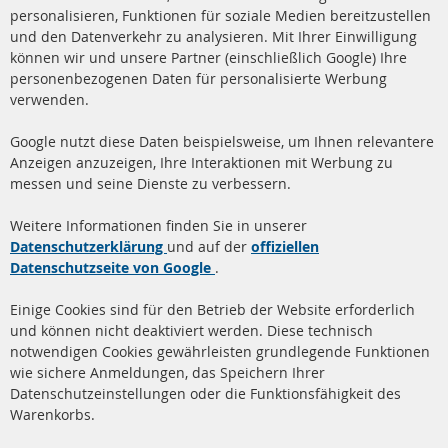
Ba
personalisieren, Funktionen für soziale Medien bereitzustellen
und den Datenverkehr zu analysieren. Mit Ihrer Einwilligung
+49 (0) 4533 799 00 0
können wir und unsere Partner (einschließlich Google) Ihre
Mo-Do: 09-17 Uhr, Fr 09-16 Uhr
personenbezogenen Daten für personalisierte Werbung
verwenden.
info@contra-automotive.de
www.contra-automotive.de
Google nutzt diese Daten beispielsweise, um Ihnen relevantere
facebook
instagram
Anzeigen anzuzeigen, Ihre Interaktionen mit Werbung zu
messen und seine Dienste zu verbessern.
Quick Links
Kundenservice
Weitere Informationen finden Sie in unserer
Dieselpartikelfilter (DPF)
Über uns
Datenschutzerklärung
und auf der
offiziellen
Datenschutzseite von Google
.
Dieselpartikelfilter
Zahlungsarten
Reinigung
Versandkosten
Einige Cookies sind für den Betrieb der Website erforderlich
Katalysator (KAT)
und können nicht deaktiviert werden. Diese technisch
Kontakt
notwendigen Cookies gewährleisten grundlegende Funktionen
Sensoren
wie sichere Anmeldungen, das Speichern Ihrer
Vertrag widerrufen
Datenschutzeinstellungen oder die Funktionsfähigkeit des
FAQ
Warenkorbs.
More Links