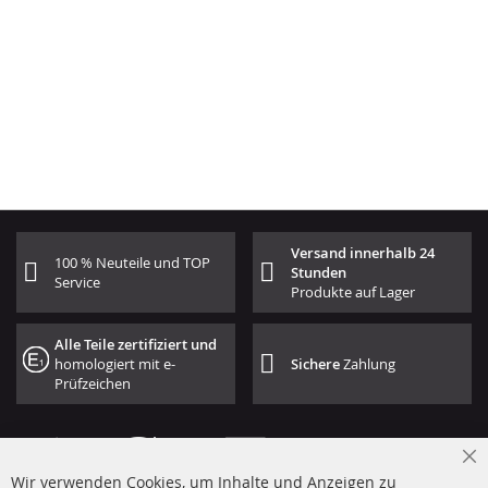
Versand innerhalb 24
100 % Neuteile und TOP
Stunden
Service
Produkte auf Lager
Alle Teile zertifiziert und
homologiert mit e-
Sichere
Zahlung
Prüfzeichen
Cl
Wir verwenden Cookies, um Inhalte und Anzeigen zu
Co