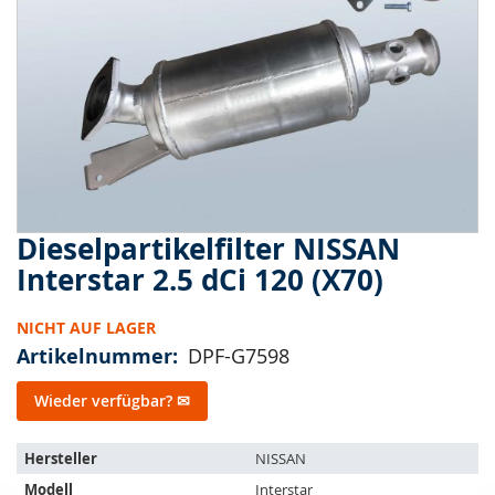
springen
Dieselpartikelfilter NISSAN
Zum
Anfang
Interstar 2.5 dCi 120 (X70)
der
Bildergalerie
NICHT AUF LAGER
springen
Artikelnummer
DPF-G7598
Wieder verfügbar? ✉
Der
Hersteller
NISSAN
Artikel
Modell
Interstar