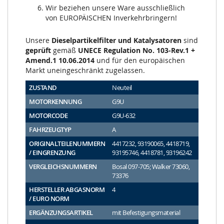
Wir beziehen unsere Ware ausschließlich
von EUROPÄISCHEN Inverkehrbringern!
Unsere
Dieselpartikelfilter und Katalysatoren
sind
geprüft
gemäß
UNECE Regulation No. 103-Rev.1 +
Amend.1 10.06.2014
und für den europäischen
Markt uneingeschränkt zugelassen.
ZUSTAND
Neuteil
MOTORKENNUNG
G9U
MOTORCODE
G9U-632
FAHRZEUGTYP
A
ORIGINALTEILENUMMERN
4417232, 93190065, 4418719,
/ EINGRENZUNG
93195746, 4418781, 93196242
VERGLEICHSNUMMERN
Bosal 097-705; Walker 73060,
73376
HERSTELLER ABGASNORM
4
/ EURO NORM
ERGÄNZUNGSARTIKEL
mit Befestigungsmaterial