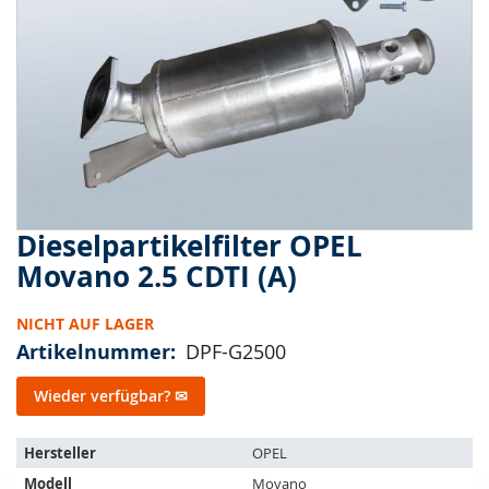
springen
Dieselpartikelfilter OPEL
Zum
Anfang
Movano 2.5 CDTI (A)
der
Bildergalerie
NICHT AUF LAGER
springen
Artikelnummer
DPF-G2500
Wieder verfügbar? ✉
Der
Hersteller
OPEL
Artikel
Modell
Movano