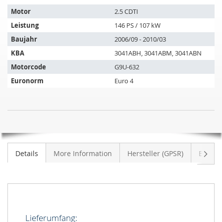
passt
auf
Motor
2.5 CDTI
folgende
Leistung
146 PS / 107 kW
Fahrzeuge:
Baujahr
2006/09 - 2010/03
KBA
3041ABH, 3041ABM, 3041ABN
Motorcode
G9U-632
Euronorm
Euro 4
Dieselpartikelfilter
NICHT
OPEL
AUF
Movano
LAGER
2.5
Weite
Details
More Information
Hersteller (GPSR)
Bewer
CDTI
(A)
Lieferumfang: