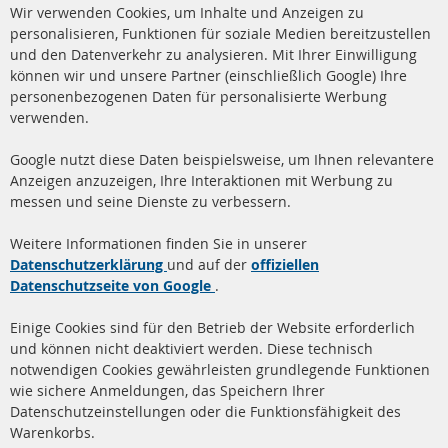
Cl
Wir verwenden Cookies, um Inhalte und Anzeigen zu
Co
Ba
personalisieren, Funktionen für soziale Medien bereitzustellen
und den Datenverkehr zu analysieren. Mit Ihrer Einwilligung
+49 (0) 4533 799 00 0
können wir und unsere Partner (einschließlich Google) Ihre
Mo-Do: 09-17 Uhr, Fr 09-16 Uhr
personenbezogenen Daten für personalisierte Werbung
verwenden.
info@contra-automotive.de
www.contra-automotive.de
Google nutzt diese Daten beispielsweise, um Ihnen relevantere
facebook
instagram
Anzeigen anzuzeigen, Ihre Interaktionen mit Werbung zu
messen und seine Dienste zu verbessern.
Quick Links
Kundenservice
Weitere Informationen finden Sie in unserer
Dieselpartikelfilter (DPF)
Über uns
Datenschutzerklärung
und auf der
offiziellen
Datenschutzseite von Google
.
Dieselpartikelfilter
Zahlungsarten
Reinigung
Versandkosten
Einige Cookies sind für den Betrieb der Website erforderlich
Katalysator (KAT)
und können nicht deaktiviert werden. Diese technisch
Kontakt
notwendigen Cookies gewährleisten grundlegende Funktionen
Sensoren
wie sichere Anmeldungen, das Speichern Ihrer
Vertrag widerrufen
Datenschutzeinstellungen oder die Funktionsfähigkeit des
FAQ
Warenkorbs.