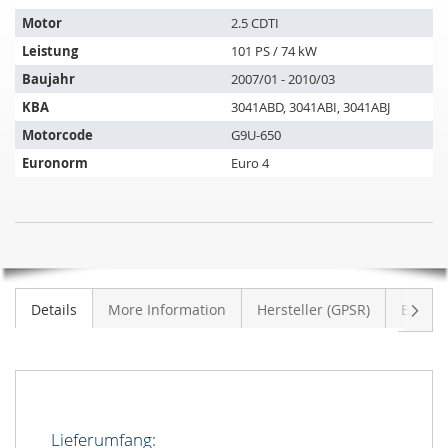
passt
auf
Motor
2.5 CDTI
folgende
Leistung
101 PS / 74 kW
Fahrzeuge:
Baujahr
2007/01 - 2010/03
KBA
3041ABD, 3041ABI, 3041ABJ
Motorcode
G9U-650
Euronorm
Euro 4
Dieselpartikelfilter
NICHT
OPEL
AUF
Movano
LAGER
2.5
Weite
Details
More Information
Hersteller (GPSR)
Bewer
CDTI
(A)
Lieferumfang: