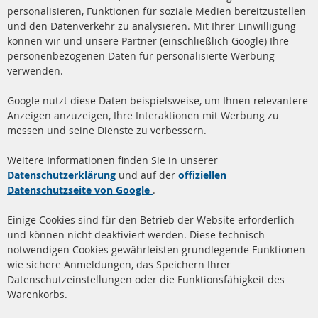
Ba
personalisieren, Funktionen für soziale Medien bereitzustellen
und den Datenverkehr zu analysieren. Mit Ihrer Einwilligung
+49 (0) 4533 799 00 0
können wir und unsere Partner (einschließlich Google) Ihre
Mo-Do: 09-17 Uhr, Fr 09-16 Uhr
personenbezogenen Daten für personalisierte Werbung
verwenden.
info@contra-automotive.de
www.contra-automotive.de
Google nutzt diese Daten beispielsweise, um Ihnen relevantere
facebook
instagram
Anzeigen anzuzeigen, Ihre Interaktionen mit Werbung zu
messen und seine Dienste zu verbessern.
Quick Links
Kundenservice
Weitere Informationen finden Sie in unserer
Dieselpartikelfilter (DPF)
Über uns
Datenschutzerklärung
und auf der
offiziellen
Datenschutzseite von Google
.
Dieselpartikelfilter
Zahlungsarten
Reinigung
Versandkosten
Einige Cookies sind für den Betrieb der Website erforderlich
Katalysator (KAT)
und können nicht deaktiviert werden. Diese technisch
Kontakt
notwendigen Cookies gewährleisten grundlegende Funktionen
Sensoren
wie sichere Anmeldungen, das Speichern Ihrer
Vertrag widerrufen
Datenschutzeinstellungen oder die Funktionsfähigkeit des
FAQ
Warenkorbs.
More Links