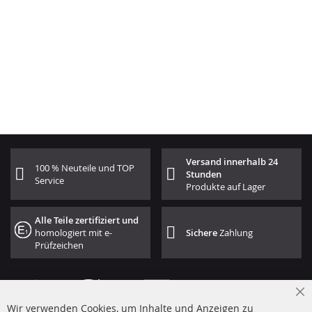
Versand innerhalb 24
100 % Neuteile und TOP
Stunden
Service
Produkte auf Lager
Alle Teile zertifiziert und
homologiert mit e-
Sichere
Zahlung
Prüfzeichen
Cl
Wir verwenden Cookies, um Inhalte und Anzeigen zu
Co