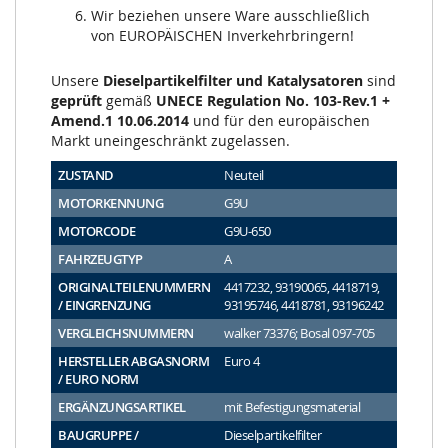
Wir beziehen unsere Ware ausschließlich
von EUROPÄISCHEN Inverkehrbringern!
Unsere
Dieselpartikelfilter und Katalysatoren
sind
geprüft
gemäß
UNECE Regulation No. 103-Rev.1 +
Amend.1 10.06.2014
und für den europäischen
Markt uneingeschränkt zugelassen.
ZUSTAND
Neuteil
MOTORKENNUNG
G9U
MOTORCODE
G9U-650
FAHRZEUGTYP
A
ORIGINALTEILENUMMERN
4417232, 93190065, 4418719,
/ EINGRENZUNG
93195746, 4418781, 93196242
VERGLEICHSNUMMERN
walker 73376; Bosal 097-705
HERSTELLER ABGASNORM
Euro 4
/ EURO NORM
ERGÄNZUNGSARTIKEL
mit Befestigungsmaterial
BAUGRUPPE /
Dieselpartikelfilter