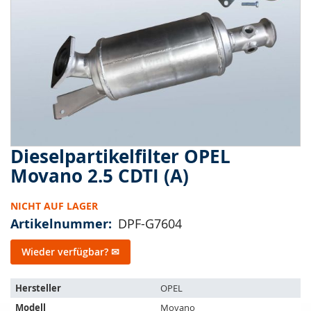
springen
Dieselpartikelfilter OPEL
Zum
Anfang
Movano 2.5 CDTI (A)
der
Bildergalerie
NICHT AUF LAGER
springen
Artikelnummer
DPF-G7604
Wieder verfügbar? ✉
Der
Hersteller
OPEL
Artikel
Modell
Movano