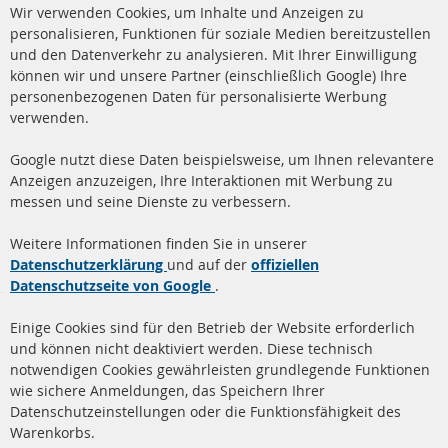
Cl
Wir verwenden Cookies, um Inhalte und Anzeigen zu
Co
Ba
personalisieren, Funktionen für soziale Medien bereitzustellen
und den Datenverkehr zu analysieren. Mit Ihrer Einwilligung
+49 (0) 4533 799 00 0
können wir und unsere Partner (einschließlich Google) Ihre
Mo-Do: 09-17 Uhr, Fr 09-16 Uhr
personenbezogenen Daten für personalisierte Werbung
verwenden.
info@contra-automotive.de
www.contra-automotive.de
Google nutzt diese Daten beispielsweise, um Ihnen relevantere
facebook
instagram
Anzeigen anzuzeigen, Ihre Interaktionen mit Werbung zu
messen und seine Dienste zu verbessern.
Quick Links
Kundenservice
Weitere Informationen finden Sie in unserer
Dieselpartikelfilter (DPF)
Über uns
Datenschutzerklärung
und auf der
offiziellen
Datenschutzseite von Google
.
Dieselpartikelfilter
Zahlungsarten
Reinigung
Versandkosten
Einige Cookies sind für den Betrieb der Website erforderlich
Katalysator (KAT)
und können nicht deaktiviert werden. Diese technisch
Kontakt
notwendigen Cookies gewährleisten grundlegende Funktionen
Sensoren
wie sichere Anmeldungen, das Speichern Ihrer
Vertrag widerrufen
Datenschutzeinstellungen oder die Funktionsfähigkeit des
FAQ
Warenkorbs.