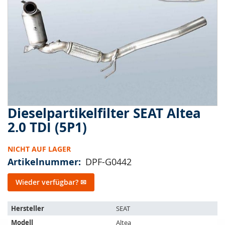
springen
Dieselpartikelfilter SEAT Altea
Zum
Anfang
2.0 TDI (5P1)
der
Bildergalerie
NICHT AUF LAGER
springen
Artikelnummer
DPF-G0442
Wieder verfügbar? ✉
Der
Hersteller
SEAT
Artikel
Modell
Altea