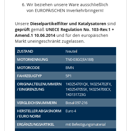
Wir beziehen unsere Ware ausschließlich
von EUROPÄISCHEN Inverkehrbringern!
Unsere
Dieselpartikelfilter und Katalysatoren
sind
geprüft
gemäß
UNECE Regulation No. 103-Rev.1 +
Amend.1 10.06.2014
und für den europäischen
Markt uneingeschränkt zugelassen.
ZUSTAND
Neuteil
MOTORKENNUNG
TN0-03GC(EA188)
MOTORCODE
BMN
FAHRZEUGTYP
5P1
ORIGINALTEILENUMMERN
1K0254701QX, 1K0254702FX,
/ EINGRENZUNG
1K0254705SX, 1K0254700CX,
1K0131723G
VERGLEICHSNUMMERN
Bosal 097-216
HERSTELLER ABGASNORM
Euro 4
/ EURO NORM
ERGÄNZUNGSARTIKEL
mit Befestigungsmaterial