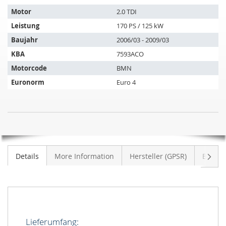
passt
auf
Motor
2.0 TDI
folgende
Leistung
170 PS / 125 kW
Fahrzeuge:
Baujahr
2006/03 - 2009/03
KBA
7593ACO
Motorcode
BMN
Euronorm
Euro 4
Dieselpartikelfilter
NICHT
SEAT
AUF
Altea
LAGER
2.0
Weite
Details
More Information
Hersteller (GPSR)
Bewer
TDI
(5P1)
Lieferumfang: