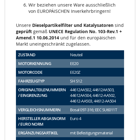
Wir beziehen unsere Ware ausschließlich
von EUROPÄISCHEN Inverkehrbringern!
Unsere
Dieselpartikelfilter und Katalysatoren
sind
geprüft
gemäß
UNECE Regulation No. 103-Rev.1 +
Amend.1 10.06.2014
und für den europäischen
Markt uneingeschränkt zugelassen.
ZUSTAND
Neuteil
MOTORKENNUNG
EE20
MOTORCODE
EE20Z
FAHRZEUGTYP
SH S12
ORIGINALTEILENUMMERN
44612AA502, 44612AA503,
/ EINGRENZUNG
44612AA504, 44612-AA502,
44612-AA503, 44612-AA504
VERGLEICHSNUMMERN
Bosal 097-316; EEC SU6011T
HERSTELLER ABGASNORM
Euro 4
/ EURO NORM
ERGÄNZUNGSARTIKEL
mit Befestigungsmaterial