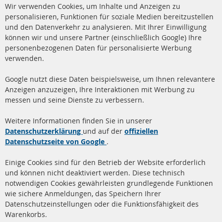
Cl
Wir verwenden Cookies, um Inhalte und Anzeigen zu
Co
Ba
personalisieren, Funktionen für soziale Medien bereitzustellen
und den Datenverkehr zu analysieren. Mit Ihrer Einwilligung
+49 (0) 4533 799 00 0
können wir und unsere Partner (einschließlich Google) Ihre
Mo-Do: 09-17 Uhr, Fr 09-16 Uhr
personenbezogenen Daten für personalisierte Werbung
verwenden.
info@contra-automotive.de
www.contra-automotive.de
Google nutzt diese Daten beispielsweise, um Ihnen relevantere
facebook
instagram
Anzeigen anzuzeigen, Ihre Interaktionen mit Werbung zu
messen und seine Dienste zu verbessern.
Quick Links
Kundenservice
Weitere Informationen finden Sie in unserer
Dieselpartikelfilter (DPF)
Über uns
Datenschutzerklärung
und auf der
offiziellen
Datenschutzseite von Google
.
Dieselpartikelfilter
Zahlungsarten
Reinigung
Versandkosten
Einige Cookies sind für den Betrieb der Website erforderlich
Katalysator (KAT)
und können nicht deaktiviert werden. Diese technisch
Kontakt
notwendigen Cookies gewährleisten grundlegende Funktionen
Sensoren
wie sichere Anmeldungen, das Speichern Ihrer
Vertrag widerrufen
Datenschutzeinstellungen oder die Funktionsfähigkeit des
FAQ
Warenkorbs.