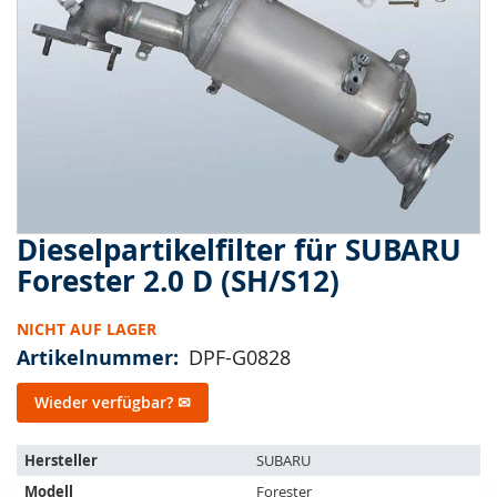
springen
Dieselpartikelfilter für SUBARU
Zum
Anfang
Forester 2.0 D (SH/S12)
der
Bildergalerie
NICHT AUF LAGER
springen
Artikelnummer
DPF-G0828
Wieder verfügbar? ✉
Der
Hersteller
SUBARU
Artikel
Modell
Forester