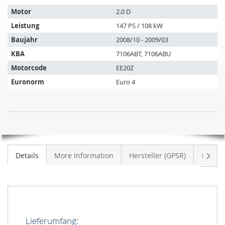
passt
auf
Motor
2.0 D
folgende
Leistung
147 PS / 108 kW
Fahrzeuge:
Baujahr
2008/10 - 2009/03
KBA
7106ABT, 7106ABU
Motorcode
EE20Z
Euronorm
Euro 4
Dieselpartikelfilter
NICHT
für
AUF
SUBARU
LAGER
Forester
Weite
Details
More Information
Hersteller (GPSR)
Bewer
2.0
D
(SH/S12)
Lieferumfang: