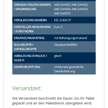
ORIGINALTEILENUMMERN
44612AA503, 44612AA502,
/ EINGRENZUNG
44612AA504, 44612AA670,
44612AA570
VERGLEICHSNUMMERN
EEC SU6013T
HERSTELLER ABGASNORM
Euro 5
/ EURO NORM
ERGÄNZUNGSARTIKEL
mit Befestigungsmaterial
BAUGRUPPE /
Dieselpartikelfilter
ARTIKELGRUPPE
ABBILDUNG ÄHNLICH /
gleich
GLEICH
GEWÄHRLEISTUNG
24 Monate gesetzliche
Gewährleistung
Versandzeit:
Die Versandzeit beschreibt die Dauer, bis Ihr Paket
gepackt und an den Paketdienst übergeben wird.