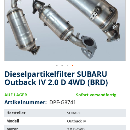
springen
Dieselpartikelfilter SUBARU
Zum
Anfang
Outback IV 2.0 D 4WD (BRD)
der
Bildergalerie
AUF LAGER
Sofort versandfertig
springen
Artikelnummer
DPF-G8741
Der
Hersteller
SUBARU
Artikel
Modell
Outback IV
passt
auf
Motor
2.0 D 4WD