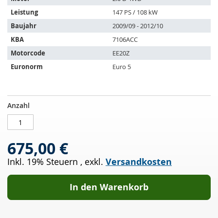
folgende
Leistung
147 PS / 108 kW
Fahrzeuge:
Baujahr
2009/09 - 2012/10
KBA
7106ACC
Motorcode
EE20Z
Euronorm
Euro 5
Dieselpartikelfilter
AUF
Anzahl
SUBARU
LAGER
Outback
IV
675,00 €
2.0
D
Inkl. 19% Steuern
,
exkl.
Versandkosten
4WD
(BRD)
In den Warenkorb