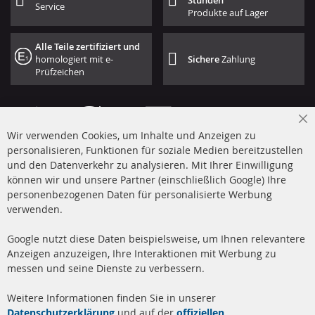
Stunden
Service
Produkte auf Lager
Alle Teile zertifiziert und
homologiert mit e-
Sichere
Zahlung
Prüfzeichen
Cl
Wir verwenden Cookies, um Inhalte und Anzeigen zu
Co
Ba
personalisieren, Funktionen für soziale Medien bereitzustellen
und den Datenverkehr zu analysieren. Mit Ihrer Einwilligung
+49 (0) 4533 799 00 0
können wir und unsere Partner (einschließlich Google) Ihre
Mo-Do: 09-17 Uhr, Fr 09-16 Uhr
personenbezogenen Daten für personalisierte Werbung
verwenden.
info@contra-automotive.de
www.contra-automotive.de
Google nutzt diese Daten beispielsweise, um Ihnen relevantere
facebook
instagram
Anzeigen anzuzeigen, Ihre Interaktionen mit Werbung zu
messen und seine Dienste zu verbessern.
Quick Links
Kundenservice
Weitere Informationen finden Sie in unserer
Dieselpartikelfilter (DPF)
Über uns
Datenschutzerklärung
und auf der
offiziellen