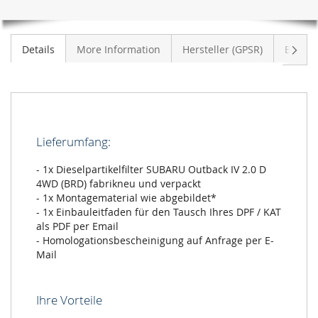
Weite
Details
More Information
Hersteller (GPSR)
Bewer
Lieferumfang:
- 1x Dieselpartikelfilter SUBARU Outback IV 2.0 D
4WD (BRD) fabrikneu und verpackt
- 1x Montagematerial wie abgebildet*
- 1x Einbauleitfaden für den Tausch Ihres DPF / KAT
als PDF per Email
- Homologationsbescheinigung auf Anfrage per E-
Mail
Ihre Vorteile