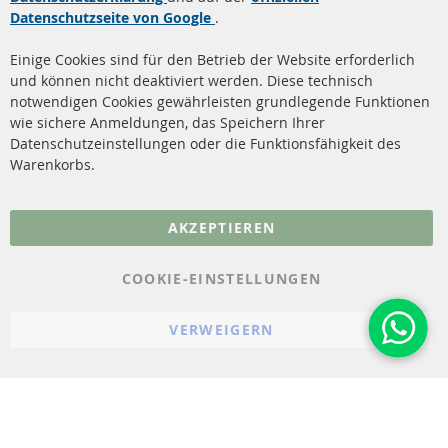
Datenschutzseite von Google
.
Dieselpartikelfilter
Zahlungsarten
Reinigung
Versandkosten
Einige Cookies sind für den Betrieb der Website erforderlich
Katalysator (KAT)
und können nicht deaktiviert werden. Diese technisch
Kontakt
notwendigen Cookies gewährleisten grundlegende Funktionen
Sensoren
wie sichere Anmeldungen, das Speichern Ihrer
Vertrag widerrufen
Datenschutzeinstellungen oder die Funktionsfähigkeit des
FAQ
Warenkorbs.
More Links
AKZEPTIEREN
Datenschutz
AGB
COOKIE-EINSTELLUNGEN
Widerrufsbelehrung
VERWEIGERN
Impressum
Cookie-Einstellungen