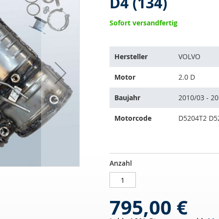
D4 (134)
Sofort versandfertig
Der
Hersteller
VOLVO
Artikel
passt
Motor
2.0 D
auf
folgende
Baujahr
2010/03 - 2
Fahrzeuge:
Motorcode
D5204T2 D5
Dieselpartikelfilter
AUF
Anzahl
VOLVO
LAGER
S60
II
795,00 €
2.0
D3