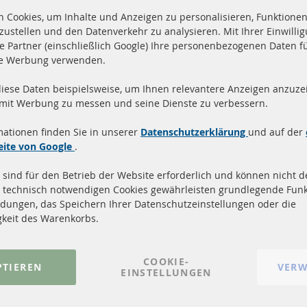
 Cookies, um Inhalte und Anzeigen zu personalisieren, Funktionen 
zustellen und den Datenverkehr zu analysieren. Mit Ihrer Einwill
e Partner (einschließlich Google) Ihre personenbezogenen Daten f
te Werbung verwenden.
diese Daten beispielsweise, um Ihnen relevantere Anzeigen anzuzei
and innerhalb 24 Stunden
Alle Teile zertifiziert u
 mit Werbung zu messen und seine Dienste zu verbessern.
ukte auf Lager
homologiert mit e-Prüf
mationen finden Sie in unserer
Datenschutzerklärung
und auf der
Quick Links
Kundenservic
eite von Google
.
 sind für den Betrieb der Website erforderlich und können nicht de
Dieselpartikelfilter (DPF)
Über uns
 technisch notwendigen Cookies gewährleisten grundlegende Funk
Dieselpartikelfilter Reinigung
Zahlungsarten
dungen, das Speichern Ihrer Datenschutzeinstellungen oder die
Katalysator (KAT)
Versandkosten
gkeit des Warenkorbs.
Sensoren
Kontakt
FAQ
Vertrag widerrufen
COOKIE-
PTIEREN
VERW
EINSTELLUNGEN