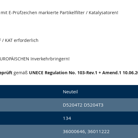
it E-Prüfzeichen markierte Partikelfilter / Katalysatoren!
 / KAT erforderlich
 EUROPÄISCHEN Inverkehrbringern!
eprüft
gemäß
UNECE Regulation No. 103-Rev.1 + Amend.1 10.06.2
Neuteil
D5204T2 D5204T3
134
36000646, 36011222