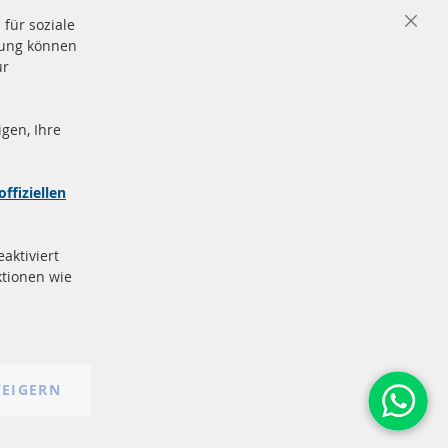
für soziale
Close
igung können
Cooki
Bar
ür
gen, Ihre
nd
Sichere
Zahlung
zeichen
offiziellen
e
More Links
aktiviert
Datenschutz
tionen wie
AGB
Widerrufsbelehrung
Impressum
Cookie-Einstellungen
EIGERN