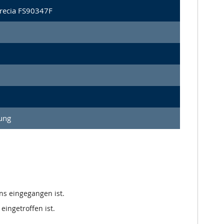
urecia FS90347F
ung
ns eingegangen ist.
eingetroffen ist.