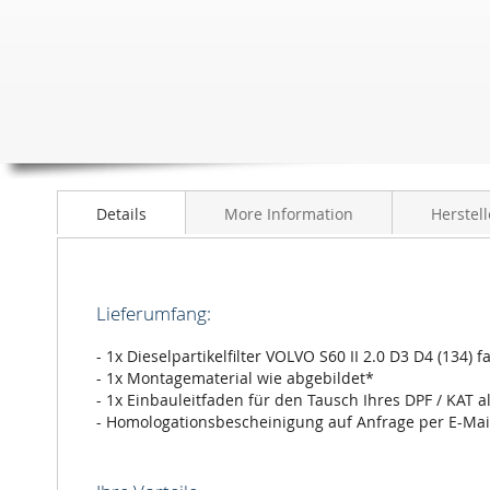
Anfang
der
Bildergalerie
springen
Details
More Information
Herstell
Lieferumfang:
- 1x Dieselpartikelfilter VOLVO S60 II 2.0 D3 D4 (134)
- 1x Montagematerial wie abgebildet*
- 1x Einbauleitfaden für den Tausch Ihres DPF / KAT a
- Homologationsbescheinigung auf Anfrage per E-Mai