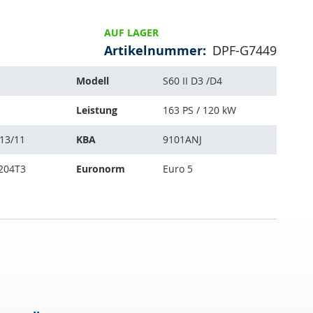
AUF LAGER
Artikelnummer
DPF-G7449
Modell
S60 II D3 /D4
Leistung
163 PS / 120 kW
013/11
KBA
9101ANJ
204T3
Euronorm
Euro 5