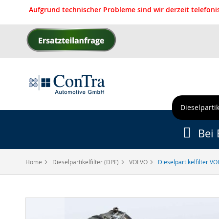
Aufgrund technischer Probleme sind wir derzeit telefon
Direkt
zum
Inhalt
Dieselpartik
Bei 
Home
Dieselpartikelfilter (DPF)
VOLVO
Dieselpartikelfilter V
Zum
Ende