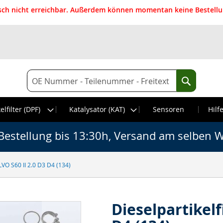
isch nicht erreichbar. Außerdem können momentan keine Bestellun
Suche
Suche
elfilter (DPF)
Katalysator (KAT)
Sensoren
Hilf
Bestellung bis 13:30h, Versand am selben W
OLVO S60 II 2.0 D3 D4 (134)
Dieselpartikelf