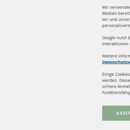
Wir verwenden
Medien bereit
wir und unser
personalisier
Google nutzt 
Vers
100 % Neuteile und TOP Service
Interaktionen
Prod
Weitere Infor
Datenschutzs
Einige Cookies
werden. Diese
sichere Anmel
+49 (0) 4533 799 00 0
Funktionsfähi
Mo-Do: 09-17 Uhr, Fr 09-16 Uhr
info@contra-automotive.de
www.contra-automotive.de
AKZE
facebook
instagram