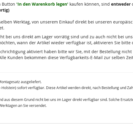
m Button
'In den Warenkorb legen'
kaufen können, sind
entweder
d
rtig)
m selben Werktag, von unserem Einkauf direkt bei unseren europäis
et.
 nicht bei uns direkt am Lager vorrätig sind und zu auch nicht bei u
chten, wann der Artikel wieder verfügbar ist, aktivieren Sie bitte
ichtigung aktiviert haben bitte wir Sie, mit der Bestellung nicht
lle Kunden bekommen diese Verfügbarkeits-E-Mail zur selben Zeit
Montagesatz ausgeliefert.
g-Holstein) sofort verfügbar. Diese Artikel werden direkt, nach Bestellung und Z
 und aus diesem Grund nicht bei uns im Lager direkt verfügbar sind. Solche Ersat
 Werktagen an Sie versendet.