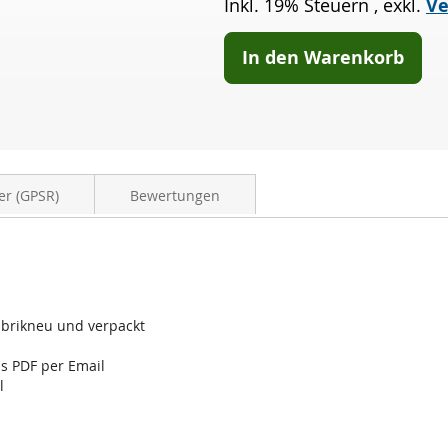
Inkl. 19% Steuern
,
exkl.
Ve
D4
(134)
In den Warenkorb
er (GPSR)
Bewertungen
 fabrikneu und verpackt
ls PDF per Email
l