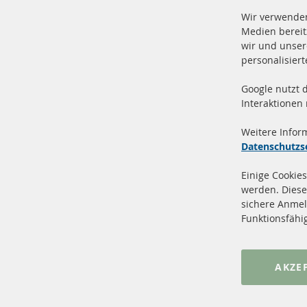
Wir verwenden
Medien bereit
wir und unser
personalisier
Google nutzt 
Vers
100 % Neuteile und TOP Service
Interaktionen
Prod
Weitere Infor
Datenschutzs
Einige Cookies
werden. Diese
sichere Anmel
+49 (0) 4533 799 00 0
Funktionsfähi
Mo-Do: 09-17 Uhr, Fr 09-16 Uhr
info@contra-automotive.de
www.contra-automotive.de
AKZE
facebook
instagram