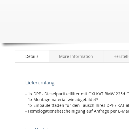
Anfang
der
Bildergalerie
springen
Details
More Information
Herstell
Lieferumfang:
- 1x DPF - Dieselpartikelfilter mit OXI KAT BMW 225d 
- 1x Montagematerial wie abgebildet*
- 1x Einbauleitfaden für den Tausch Ihres DPF / KAT a
- Homologationsbescheinigung auf Anfrage per E-Mai