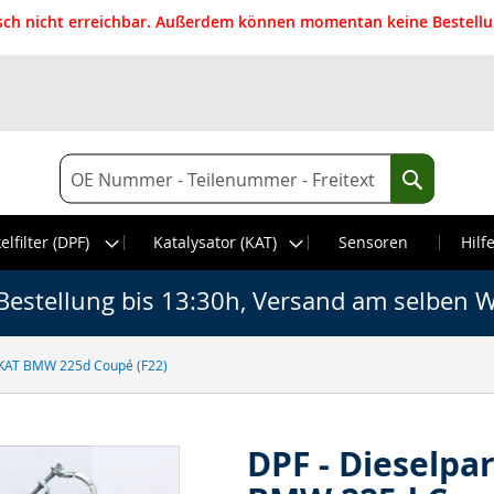
isch nicht erreichbar. Außerdem können momentan keine Bestellun
Suche
Suche
elfilter (DPF)
Katalysator (KAT)
Sensoren
Hilf
Bestellung bis 13:30h, Versand am selben W
XI KAT BMW 225d Coupé (F22)
DPF - Dieselpar