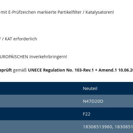
it E-Prüfzeichen markierte Partikelfilter / Katalysatoren!
 / KAT erforderlich
 EUROPÄISCHEN Inverkehrbringern!
eprüft
gemäß
UNECE Regulation No. 103-Rev.1 + Amend.1 10.06.2
Neuteil
N47D20D
F22
18308513960, 183085