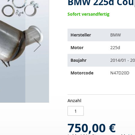
BMW 225d Coup
Sofort versandfertig
Der
Hersteller
BMW
Artikel
passt
Motor
225d
auf
folgende
Baujahr
2014/01 - 2
Fahrzeuge:
Motorcode
N47D20D
DPF
AUF
Anzahl
-
LAGER
Dieselpartikelfilter
mit
750,00 €
OXI
KAT