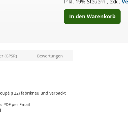
Inkl. 19% Steuern
,
exkl.
Ve
BMW
225d
Coupé
In den Warenkorb
(F22)
er (GPSR)
Bewertungen
Coupé (F22) fabrikneu und verpackt
ls PDF per Email
l