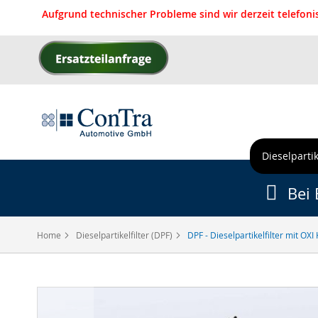
Aufgrund technischer Probleme sind wir derzeit telefon
Direkt
zum
Inhalt
Dieselpartik
Bei 
Home
Dieselpartikelfilter (DPF)
DPF - Dieselpartikelfilter mit O
Zum
Ende