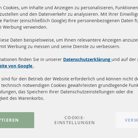
 Cookies, um Inhalte und Anzeigen zu personalisieren, Funktionen 
zustellen und den Datenverkehr zu analysieren. Mit Ihrer Einwill
e Partner (einschließlich Google) Ihre personenbezogenen Daten f
te Werbung verwenden.
diese Daten beispielsweise, um Ihnen relevantere Anzeigen anzuzei
and innerhalb 24 Stunden
Alle Teile zertifiziert u
 mit Werbung zu messen und seine Dienste zu verbessern.
ukte auf Lager
homologiert mit e-Prüf
mationen finden Sie in unserer
Datenschutzerklärung
und auf der
Quick Links
Kundenservic
eite von Google
.
 sind für den Betrieb der Website erforderlich und können nicht de
Dieselpartikelfilter (DPF)
Über uns
 technisch notwendigen Cookies gewährleisten grundlegende Funk
Dieselpartikelfilter Reinigung
Zahlungsarten
dungen, das Speichern Ihrer Datenschutzeinstellungen oder die
Katalysator (KAT)
Versandkosten
gkeit des Warenkorbs.
Sensoren
Kontakt
FAQ
Vertrag widerrufen
COOKIE-
PTIEREN
VERW
EINSTELLUNGEN