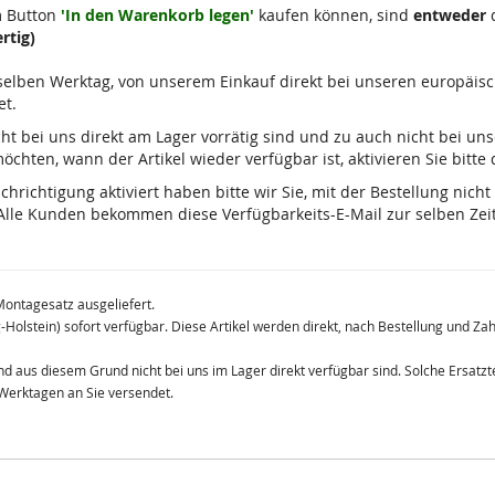
m Button
'In den Warenkorb legen'
kaufen können, sind
entweder
d
rtig)
m selben Werktag, von unserem Einkauf direkt bei unseren europäis
et.
 nicht bei uns direkt am Lager vorrätig sind und zu auch nicht bei u
chten, wann der Artikel wieder verfügbar ist, aktivieren Sie bitte
ichtigung aktiviert haben bitte wir Sie, mit der Bestellung nicht
lle Kunden bekommen diese Verfügbarkeits-E-Mail zur selben Zeit
Montagesatz ausgeliefert.
g-Holstein) sofort verfügbar. Diese Artikel werden direkt, nach Bestellung und Z
 und aus diesem Grund nicht bei uns im Lager direkt verfügbar sind. Solche Ersat
 Werktagen an Sie versendet.