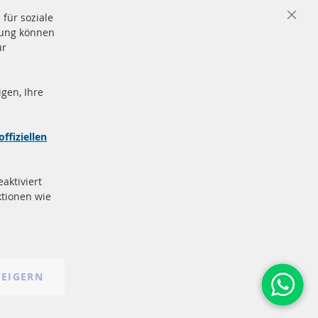
für soziale
Close
igung können
Cooki
Bar
ür
gen, Ihre
nd
Sichere
Zahlung
zeichen
offiziellen
e
More Links
aktiviert
Datenschutz
tionen wie
AGB
Widerrufsbelehrung
Impressum
Cookie-Einstellungen
EIGERN