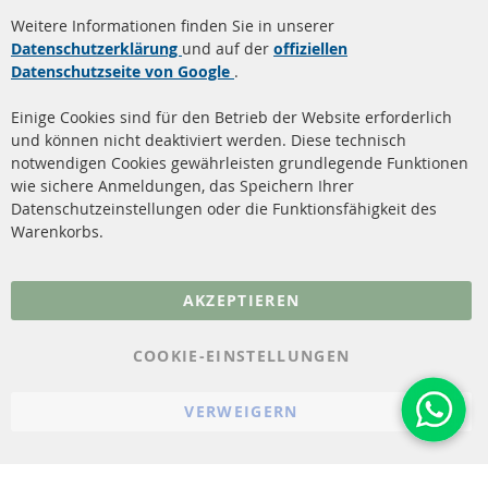
Weitere Informationen finden Sie in unserer
Dieselpartikelfilter (DPF)
Über uns
Datenschutzerklärung
und auf der
offiziellen
Datenschutzseite von Google
.
Dieselpartikelfilter
Zahlungsarten
Reinigung
Versandkosten
Einige Cookies sind für den Betrieb der Website erforderlich
Katalysator (KAT)
und können nicht deaktiviert werden. Diese technisch
Kontakt
notwendigen Cookies gewährleisten grundlegende Funktionen
Sensoren
wie sichere Anmeldungen, das Speichern Ihrer
Vertrag widerrufen
Datenschutzeinstellungen oder die Funktionsfähigkeit des
FAQ
Warenkorbs.
More Links
AKZEPTIEREN
Datenschutz
AGB
COOKIE-EINSTELLUNGEN
Widerrufsbelehrung
VERWEIGERN
Impressum
Cookie-Einstellungen