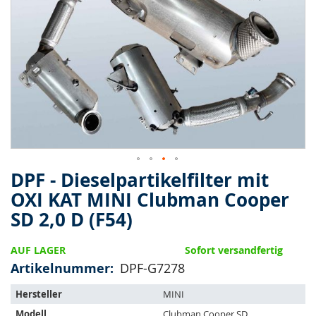
springen
DPF - Dieselpartikelfilter mit
Zum
Anfang
OXI KAT MINI Clubman Cooper
der
SD 2,0 D (F54)
Bildergalerie
springen
AUF LAGER
Sofort versandfertig
Artikelnummer
DPF-G7278
Der
Hersteller
MINI
Artikel
Modell
Clubman Cooper SD