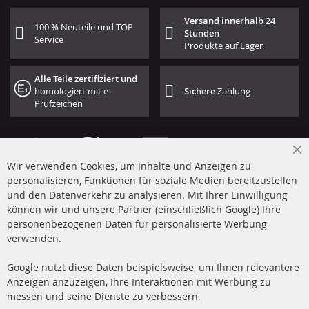
Versand innerhalb 24
100 % Neuteile und TOP
Stunden
Service
Produkte auf Lager
Alle Teile zertifiziert und
homologiert mit e-
Sichere
Zahlung
Prüfzeichen
Cl
Wir verwenden Cookies, um Inhalte und Anzeigen zu
Co
Ba
personalisieren, Funktionen für soziale Medien bereitzustellen
und den Datenverkehr zu analysieren. Mit Ihrer Einwilligung
+49 (0) 4533 799 00 0
können wir und unsere Partner (einschließlich Google) Ihre
Mo-Do: 09-17 Uhr, Fr 09-16 Uhr
personenbezogenen Daten für personalisierte Werbung
verwenden.
info@contra-automotive.de
www.contra-automotive.de
Google nutzt diese Daten beispielsweise, um Ihnen relevantere
facebook
instagram
Anzeigen anzuzeigen, Ihre Interaktionen mit Werbung zu
messen und seine Dienste zu verbessern.
Quick Links
Kundenservice