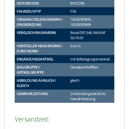
MOTORCODE
B47C20B
FAHRZEUGTYP
F54
ORIGINALTEILENUMMERN /
18328589895,
EINGRENZUNG
18328599689
VERGLEICHSNUMMERN
Bosal 097-546; IMASAF
50.19.93
HERSTELLER ABGASNORM /
Euro 6
EURO NORM
ERGÄNZUNGSARTIKEL
mit Befestigungsmaterial
BAUGRUPPE /
Dieselpartikelfilter
ARTIKELGRUPPE
ABBILDUNG ÄHNLICH /
gleich
GLEICH
GEWÄHRLEISTUNG
24 Monate gesetzliche
Gewährleistung
Versandzeit: