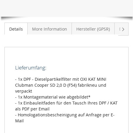
D
(F54)
Weite
Details
More Information
Hersteller (GPSR)
Bewer
Lieferumfang:
- 1x DPF - Dieselpartikelfilter mit OXI KAT MINI
Clubman Cooper SD 2,0 D (F54) fabrikneu und
verpackt
- 1x Montagematerial wie abgebildet*
- 1x Einbauleitfaden für den Tausch Ihres DPF / KAT
als PDF per Email
- Homologationsbescheinigung auf Anfrage per E-
Mail