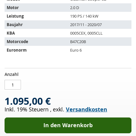
passt
auf
Motor
2.0 D
folgende
Leistung
190 PS / 140 kW
Fahrzeuge:
Baujahr
2017/11 - 2020/07
KBA
0005CEX, 0005CLL
Motorcode
B47C20B
Euronorm
Euro 6
DPF
AUF
Anzahl
-
LAGER
Dieselpartikelfilter
mit
1.095,00 €
OXI
KAT
Inkl. 19% Steuern
,
exkl.
Versandkosten
MINI
Clubman
Cooper
In den Warenkorb
SD
2,0