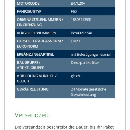
MOTORCODE
B47C20A
FAHRZEUGTYP
F60
ORIGINALTEILENUMMERN /
18308513951
EINGRENZUNG
VERGLEICHSNUMMERN
Bosal 097-541
HERSTELLER ABGASNORM /
Euro 6
EURO NORM
ERGÄNZUNGSARTIKEL
mit Befestigungsmaterial
BAUGRUPPE /
Dieselpartikelfilter
ARTIKELGRUPPE
ABBILDUNG ÄHNLICH /
gleich
GLEICH
GEWÄHRLEISTUNG
24 Monate gesetzliche
Gewährleistung
Versandzeit:
Die Versandzeit beschreibt die Dauer, bis Ihr Paket