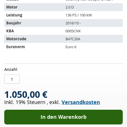
passt
auf
Motor
2.0 D
folgende
Leistung
136 PS / 100 kW
Fahrzeuge:
Baujahr
2016/10 -
KBA
0005CNK
Motorcode
B47C20A
Euronorm
Euro 6
DPF
AUF
Anzahl
-
LAGER
Dieselpartikelfilter
mit
1.050,00 €
OXI
KAT
Inkl. 19% Steuern
,
exkl.
Versandkosten
MINI
Countryman
Cooper
In den Warenkorb
D
ALL4