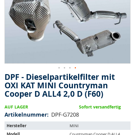
springen
DPF - Dieselpartikelfilter mit
Zum
Anfang
OXI KAT MINI Countryman
der
Cooper D ALL4 2,0 D (F60)
Bildergalerie
springen
AUF LAGER
Sofort versandfertig
Artikelnummer
DPF-G7208
Der
Hersteller
MINI
Artikel
Modell
Countryman Cooper D ALL4