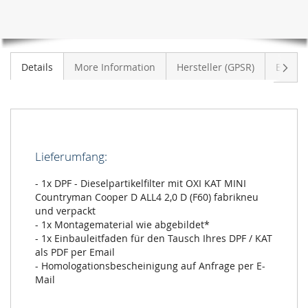
2,0
D
(F60)
Weite
Details
More Information
Hersteller (GPSR)
Bewer
Lieferumfang:
- 1x DPF - Dieselpartikelfilter mit OXI KAT MINI
Countryman Cooper D ALL4 2,0 D (F60) fabrikneu
und verpackt
- 1x Montagematerial wie abgebildet*
- 1x Einbauleitfaden für den Tausch Ihres DPF / KAT
als PDF per Email
- Homologationsbescheinigung auf Anfrage per E-
Mail