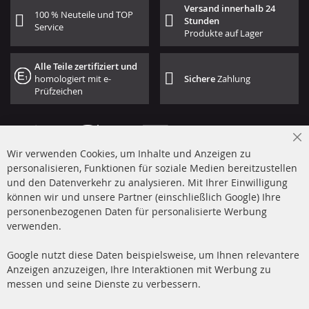
Versand innerhalb 24
100 % Neuteile und TOP
Stunden
Service
Produkte auf Lager
Alle Teile zertifiziert und
homologiert mit e-
Sichere
Zahlung
Prüfzeichen
Cl
Wir verwenden Cookies, um Inhalte und Anzeigen zu
Co
Ba
personalisieren, Funktionen für soziale Medien bereitzustellen
und den Datenverkehr zu analysieren. Mit Ihrer Einwilligung
+49 (0) 4533 799 00 0
können wir und unsere Partner (einschließlich Google) Ihre
Mo-Do: 09-17 Uhr, Fr 09-16 Uhr
personenbezogenen Daten für personalisierte Werbung
verwenden.
info@contra-automotive.de
www.contra-automotive.de
Google nutzt diese Daten beispielsweise, um Ihnen relevantere
facebook
instagram
Anzeigen anzuzeigen, Ihre Interaktionen mit Werbung zu
messen und seine Dienste zu verbessern.
Quick Links
Kundenservice