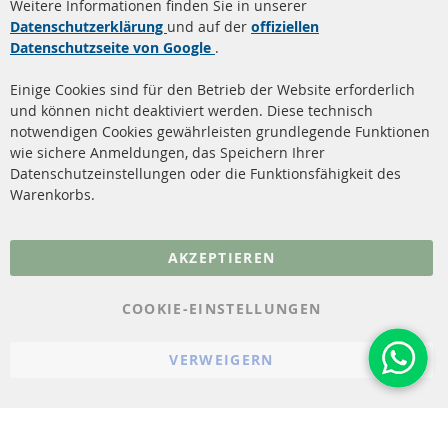
Weitere Informationen finden Sie in unserer
Dieselpartikelfilter (DPF)
Über uns
Datenschutzerklärung
und auf der
offiziellen
Datenschutzseite von Google
.
Dieselpartikelfilter
Zahlungsarten
Reinigung
Versandkosten
Einige Cookies sind für den Betrieb der Website erforderlich
Katalysator (KAT)
und können nicht deaktiviert werden. Diese technisch
Kontakt
notwendigen Cookies gewährleisten grundlegende Funktionen
Sensoren
wie sichere Anmeldungen, das Speichern Ihrer
Vertrag widerrufen
Datenschutzeinstellungen oder die Funktionsfähigkeit des
FAQ
Warenkorbs.
More Links
AKZEPTIEREN
Datenschutz
AGB
COOKIE-EINSTELLUNGEN
Widerrufsbelehrung
VERWEIGERN
Impressum
Cookie-Einstellungen