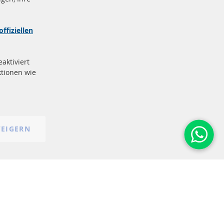
nd
Sichere
Zahlung
zeichen
offiziellen
e
More Links
aktiviert
Datenschutz
tionen wie
AGB
Widerrufsbelehrung
Impressum
Cookie-Einstellungen
EIGERN