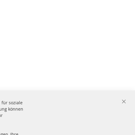
für soziale
Close
igung können
Cooki
Bar
ür
gen, Ihre