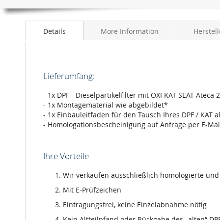
Anfang
der
Bildergalerie
Details
More Information
Herstell
springen
Lieferumfang:
- 1x DPF - Dieselpartikelfilter mit OXI KAT SEAT Ateca
- 1x Montagematerial wie abgebildet*
- 1x Einbauleitfaden für den Tausch Ihres DPF / KAT a
- Homologationsbescheinigung auf Anfrage per E-Mai
Ihre Vorteile
Wir verkaufen ausschließlich homologierte und m
Mit E-Prüfzeichen
Eintragungsfrei, keine Einzelabnahme nötig
Kein Altteilpfand oder Rückgabe des „alten“ DPF