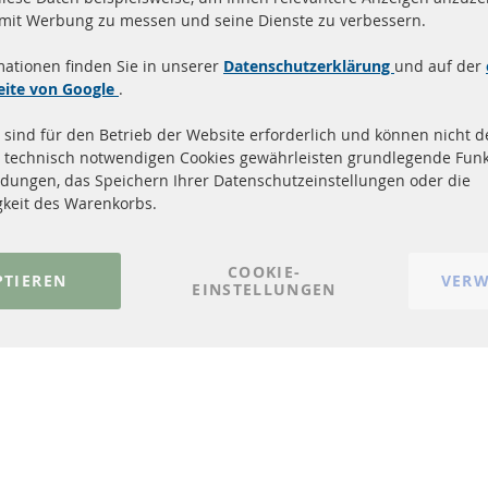
and innerhalb 24 Stunden
Alle Teile zertifiziert u
 mit Werbung zu messen und seine Dienste zu verbessern.
ukte auf Lager
homologiert mit e-Prüf
mationen finden Sie in unserer
Datenschutzerklärung
und auf der
Quick Links
Kundenservic
eite von Google
.
 sind für den Betrieb der Website erforderlich und können nicht de
Dieselpartikelfilter (DPF)
Über uns
 technisch notwendigen Cookies gewährleisten grundlegende Funk
Dieselpartikelfilter Reinigung
Zahlungsarten
dungen, das Speichern Ihrer Datenschutzeinstellungen oder die
Katalysator (KAT)
Versandkosten
gkeit des Warenkorbs.
Sensoren
Kontakt
FAQ
Vertrag widerrufen
COOKIE-
PTIEREN
VERW
EINSTELLUNGEN
© 2023-2026 ConTra Automotive GmbH. All Rights Reserved.