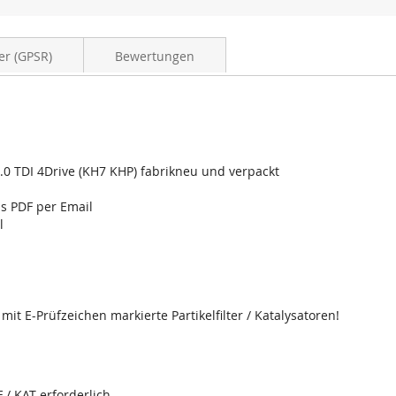
SEAT
Ateca
2.0
er (GPSR)
Bewertungen
TDI
4Drive
(KH7
KHP)
 2.0 TDI 4Drive (KH7 KHP) fabrikneu und verpackt
ls PDF per Email
l
it E-Prüfzeichen markierte Partikelfilter / Katalysatoren!
 / KAT erforderlich