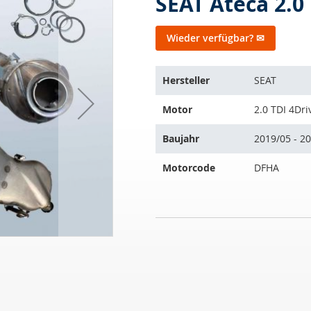
SEAT Ateca 2.0
Wieder verfügbar? ✉
Der
Hersteller
SEAT
Artikel
passt
Motor
2.0 TDI 4Dri
auf
folgende
Baujahr
2019/05 - 2
Fahrzeuge:
Motorcode
DFHA
DPF
NICHT
-
AUF
Dieselpartikelfilter
LAGER
mit
OXI
KAT