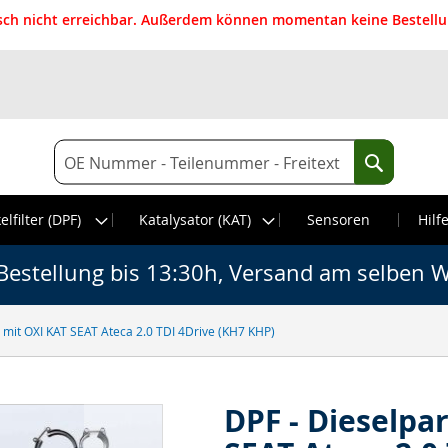
isch nicht erreichbar. Außerdem können momentan keine Bestellun
Suche
Suche
elfilter (DPF)
Katalysator (KAT)
Sensoren
Hilf
Bestellung bis 13:30h, Versand am selben W
er mit OXI KAT SEAT Ateca 2.0 TDI 4Drive (KH7 KHP)
DPF - Dieselpar