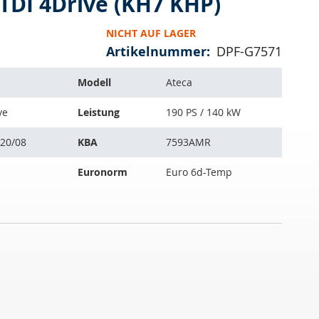
 TDI 4Drive (KH7 KHP)
NICHT AUF LAGER
Artikelnummer
DPF-G7571
Modell
Ateca
ve
Leistung
190 PS / 140 kW
020/08
KBA
7593AMR
Euronorm
Euro 6d-Temp