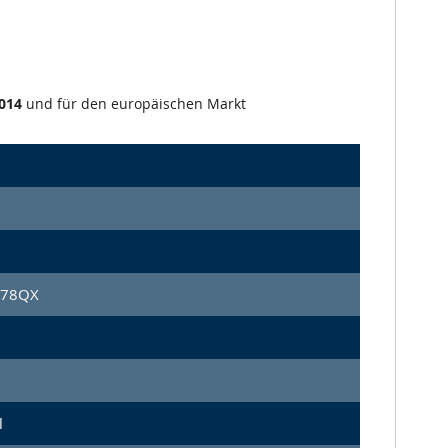
014
und für den europäischen Markt
678QX
l