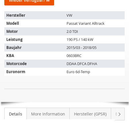
Wieder verfügbar? ✉
Der
Hersteller
VW
Artikel
Modell
Passat Variant Alltrack
passt
auf
Motor
2.0 TDI
folgende
Leistung
190 PS / 140 kW
Fahrzeuge:
Baujahr
2015/03 - 2018/05
KBA
0603BRC
Motorcode
DDAA DFCA DFHA
Euronorm
Euro 6d-Temp
DPF
NICHT
-
AUF
Dieselpartikelfilter
LAGER
mit
Weite
Details
More Information
Hersteller (GPSR)
Bewer
OXI
KAT
VW