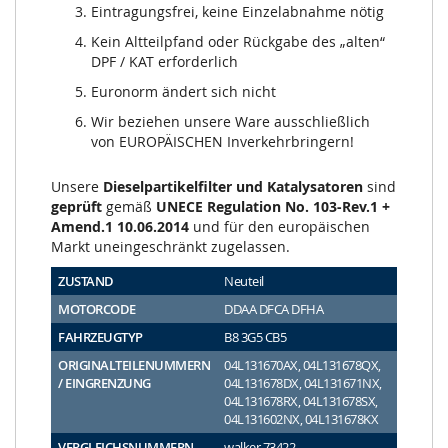
Eintragungsfrei, keine Einzelabnahme nötig
Kein Altteilpfand oder Rückgabe des „alten“
DPF / KAT erforderlich
Euronorm ändert sich nicht
Wir beziehen unsere Ware ausschließlich
von EUROPÄISCHEN Inverkehrbringern!
Unsere
Dieselpartikelfilter und Katalysatoren
sind
geprüft
gemäß
UNECE Regulation No. 103-Rev.1 +
Amend.1 10.06.2014
und für den europäischen
Markt uneingeschränkt zugelassen.
ZUSTAND
Neuteil
MOTORCODE
DDAA DFCA DFHA
FAHRZEUGTYP
B8 3G5 CB5
ORIGINALTEILENUMMERN
04L131670AX, 04L131678QX,
/ EINGRENZUNG
04L131678DX, 04L131671NX,
04L131678RX, 04L131678SX,
04L131602NX, 04L131678KX
VERGLEICHSNUMMERN
walker 73422