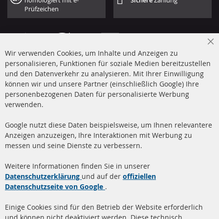
homologiert mit e-
Sichere
Zahlung
Prüfzeichen
Cl
Wir verwenden Cookies, um Inhalte und Anzeigen zu
Co
Ba
personalisieren, Funktionen für soziale Medien bereitzustellen
und den Datenverkehr zu analysieren. Mit Ihrer Einwilligung
+49 (0) 4533 799 00 0
können wir und unsere Partner (einschließlich Google) Ihre
Mo-Do: 09-17 Uhr, Fr 09-16 Uhr
personenbezogenen Daten für personalisierte Werbung
verwenden.
info@contra-automotive.de
www.contra-automotive.de
Google nutzt diese Daten beispielsweise, um Ihnen relevantere
facebook
instagram
Anzeigen anzuzeigen, Ihre Interaktionen mit Werbung zu
messen und seine Dienste zu verbessern.
Quick Links
Kundenservice
Weitere Informationen finden Sie in unserer
Dieselpartikelfilter (DPF)
Über uns
Datenschutzerklärung
und auf der
offiziellen
Datenschutzseite von Google
.
Dieselpartikelfilter
Zahlungsarten
Reinigung
Versandkosten
Einige Cookies sind für den Betrieb der Website erforderlich
Katalysator (KAT)
und können nicht deaktiviert werden. Diese technisch