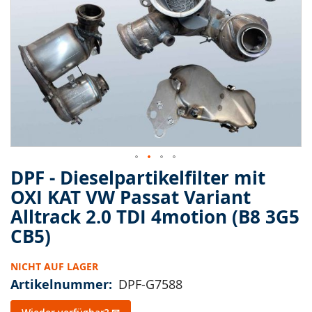
springen
DPF - Dieselpartikelfilter mit
Zum
Anfang
OXI KAT VW Passat Variant
der
Alltrack 2.0 TDI 4motion (B8 3G5
Bildergalerie
springen
CB5)
NICHT AUF LAGER
Artikelnummer
DPF-G7588