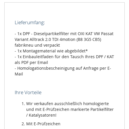
Passat
Variant
Alltrack
Lieferumfang:
2.0
TDI
- 1x DPF - Dieselpartikelfilter mit OXI KAT VW Passat
4motion
Variant Alltrack 2.0 TDI 4motion (B8 3G5 CB5)
(B8
fabrikneu und verpackt
3G5
- 1x Montagematerial wie abgebildet*
CB5)
- 1x Einbauleitfaden für den Tausch Ihres DPF / KAT
als PDF per Email
- Homologationsbescheinigung auf Anfrage per E-
Mail
Ihre Vorteile
Wir verkaufen ausschließlich homologierte
und mit E-Prüfzeichen markierte Partikelfilter
/ Katalysatoren!
Mit E-Prüfzeichen