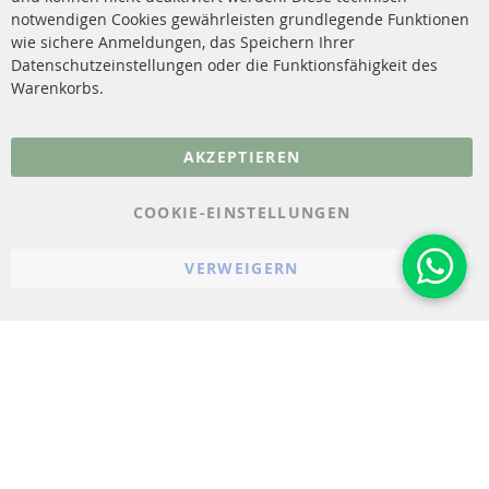
Kontakt
notwendigen Cookies gewährleisten grundlegende Funktionen
Sensoren
wie sichere Anmeldungen, das Speichern Ihrer
Vertrag widerrufen
Datenschutzeinstellungen oder die Funktionsfähigkeit des
FAQ
Warenkorbs.
More Links
AKZEPTIEREN
Datenschutz
AGB
COOKIE-EINSTELLUNGEN
Widerrufsbelehrung
VERWEIGERN
Impressum
Cookie-Einstellungen
© 2023-2026 ConTra Automotive GmbH. All Rights Reserved.