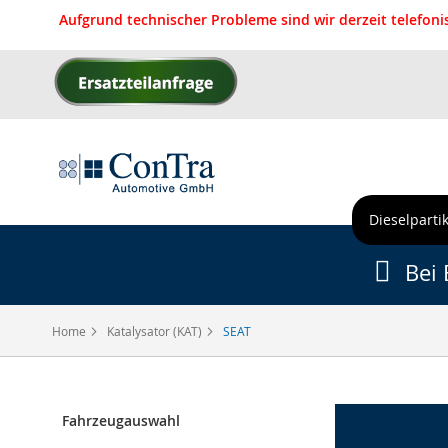
Aufgrund technischer Probleme sind wir derzeit telefon
Direkt
zum
Inhalt
Dieselpartik
Bei 
Home
Katalysator (KAT)
SEAT
Fahrzeugauswahl