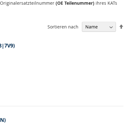
e Originalersatzteilnummer
(OE Teilenummer)
ihres KATs
In
Sortieren nach
absteig
Reihenf
8|7V9)
7N)