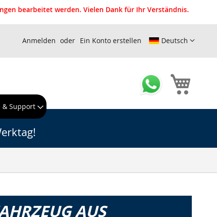
gen bearbeitet werden. Vielen Dank für Ihr Verständnis.
Anmelden
Ein Konto erstellen
Deutsch
Mein W
e & Support
erktag!
FAHRZEUG AUS