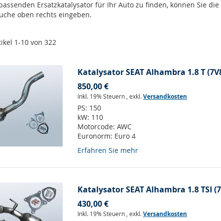
passenden Ersatzkatalysator für Ihr Auto zu finden, können Sie di
tsuche oben rechts eingeben.
tikel
1
-
10
von
322
Katalysator SEAT Alhambra 1.8 T (7V
850,00 €
Inkl. 19% Steuern
,
exkl.
Versandkosten
PS:
150
kW:
110
Motorcode:
AWC
Euronorm:
Euro 4
Erfahren Sie mehr
Katalysator SEAT Alhambra 1.8 TSI (
430,00 €
Inkl. 19% Steuern
,
exkl.
Versandkosten