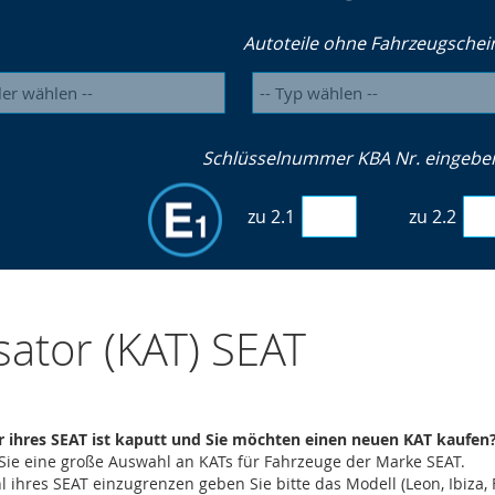
Autoteile ohne Fahrzeugschei
Schlüsselnummer KBA Nr. eingeben 
zu 2.1
zu 2.2
sator (KAT) SEAT
r ihres SEAT ist kaputt und Sie möchten einen neuen KAT kaufen
 Sie eine große Auswahl an KATs für Fahrzeuge der Marke SEAT.
ihres SEAT einzugrenzen geben Sie bitte das Modell (Leon, Ibiza, 