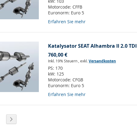
kW:
103
Motorcode:
CFFB
Euronorm:
Euro 5
Erfahren Sie mehr
Katalysator SEAT Alhambra II 2.0 TDI
760,00 €
Inkl. 19% Steuern
,
exkl.
Versandkosten
PS:
170
kW:
125
Motorcode:
CFGB
Euronorm:
Euro 5
Erfahren Sie mehr
eite
eite
Seite
Weiter