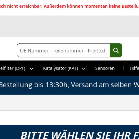
isch nicht erreichbar. Außerdem können momentan keine Bestellun
Suche
Suche
elfilter (DPF)
Katalysator (KAT)
Sensoren
Hilf
Bestellung bis 13:30h, Versand am selben W
BITTE WÄHLEN SIE IHR 