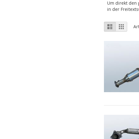
Um direkt den 
in der Freitex
Ansicht
Liste
Raster
Ar
als