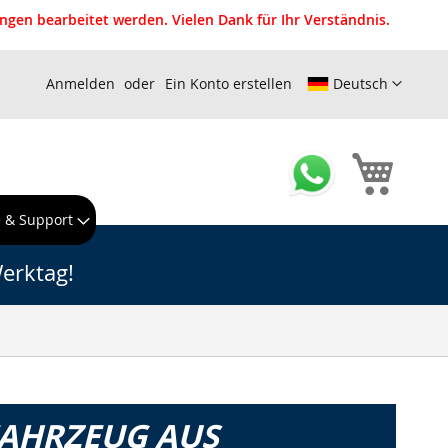
gen bearbeitet werden. Vielen Dank für Ihr Verständnis.
Anmelden
Ein Konto erstellen
Deutsch
Mein W
e & Support
erktag!
FAHRZEUG AUS