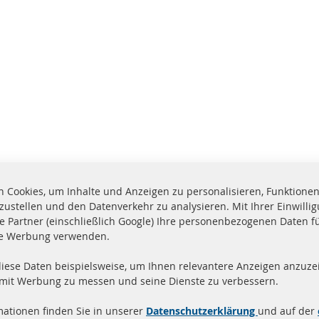
 Cookies, um Inhalte und Anzeigen zu personalisieren, Funktionen 
zustellen und den Datenverkehr zu analysieren. Mit Ihrer Einwill
e Partner (einschließlich Google) Ihre personenbezogenen Daten f
te Werbung verwenden.
diese Daten beispielsweise, um Ihnen relevantere Anzeigen anzuzei
and innerhalb 24 Stunden
Alle Teile zertifiziert u
 mit Werbung zu messen und seine Dienste zu verbessern.
ukte auf Lager
homologiert mit e-Prüf
mationen finden Sie in unserer
Datenschutzerklärung
und auf der