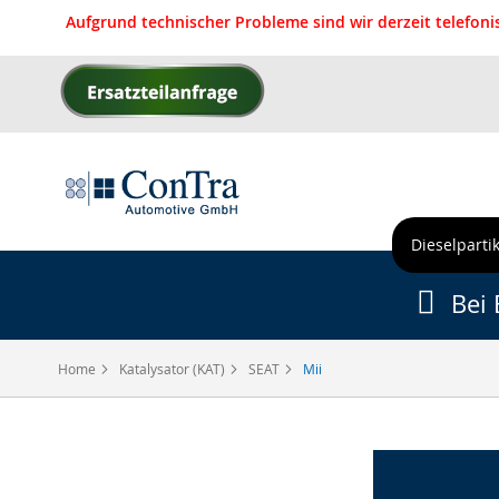
Aufgrund technischer Probleme sind wir derzeit telefon
Direkt
zum
Inhalt
Dieselpartik
Bei 
Home
Katalysator (KAT)
SEAT
Mii