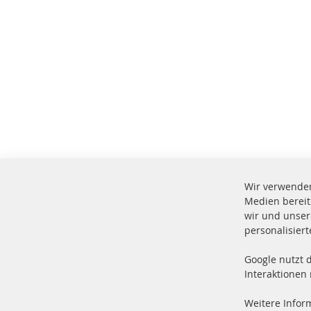
Wir verwenden
Medien bereit
wir und unser
personalisier
Google nutzt 
Vers
100 % Neuteile und TOP Service
Interaktionen
Prod
Weitere Infor