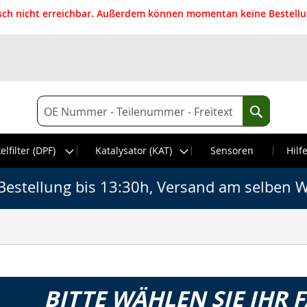
isch nicht erreichbar. Außerdem können momentan keine Bestellun
Suche
Suche
elfilter (DPF)
Katalysator (KAT)
Sensoren
Hilf
Bestellung bis 13:30h, Versand am selben W
BITTE WÄHLEN SIE IHR 