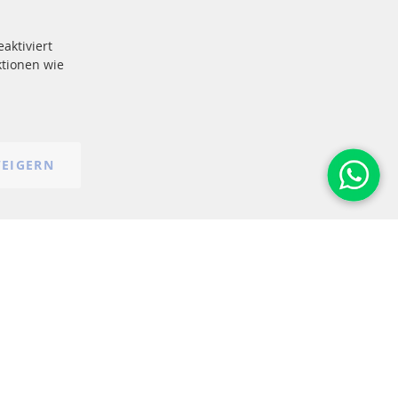
e
More Links
aktiviert
Datenschutz
tionen wie
AGB
Widerrufsbelehrung
Impressum
Cookie-Einstellungen
EIGERN