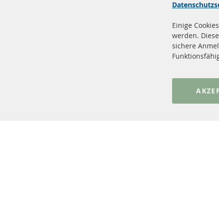
Datenschutzs
Einige Cookies
werden. Diese
sichere Anmel
+49 (0) 4533 799 00 0
Funktionsfähi
Mo-Do: 09-17 Uhr, Fr 09-16 Uhr
info@contra-automotive.de
www.contra-automotive.de
AKZE
facebook
instagram