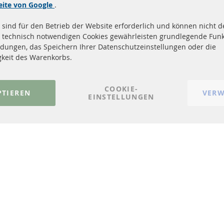
Quick Links
Kundenservic
eite von Google
.
 sind für den Betrieb der Website erforderlich und können nicht de
Dieselpartikelfilter (DPF)
Über uns
 technisch notwendigen Cookies gewährleisten grundlegende Funk
Dieselpartikelfilter Reinigung
Zahlungsarten
dungen, das Speichern Ihrer Datenschutzeinstellungen oder die
Katalysator (KAT)
Versandkosten
gkeit des Warenkorbs.
Sensoren
Kontakt
FAQ
Vertrag widerrufen
COOKIE-
PTIEREN
VERW
EINSTELLUNGEN
© 2023-2026 ConTra Automotive GmbH. All Rights Reserved.