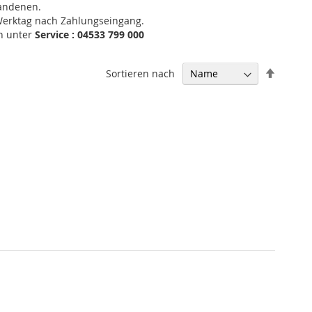
handenen.
 Werktag nach Zahlungseingang.
an unter
Service : 04533 799 000
In
Sortieren nach
absteig
Reihenf