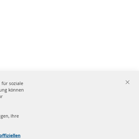
für soziale
Close
igung können
Cooki
Bar
ür
gen, Ihre
nd
Sichere
Zahlung
zeichen
offiziellen