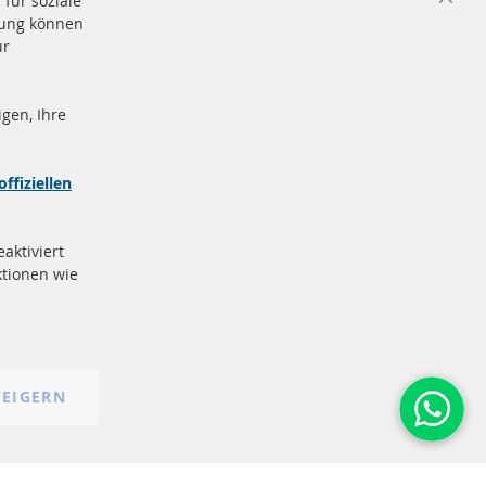
für soziale
Close
igung können
Cooki
Bar
ür
gen, Ihre
nd
Sichere
Zahlung
zeichen
offiziellen
e
More Links
aktiviert
Datenschutz
tionen wie
AGB
Widerrufsbelehrung
Impressum
Cookie-Einstellungen
EIGERN