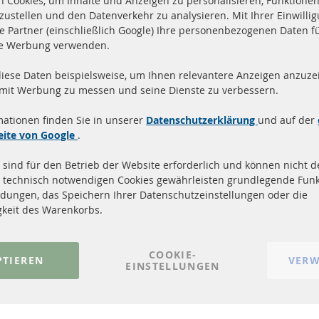
 Cookies, um Inhalte und Anzeigen zu personalisieren, Funktionen 
zustellen und den Datenverkehr zu analysieren. Mit Ihrer Einwill
e Partner (einschließlich Google) Ihre personenbezogenen Daten f
te Werbung verwenden.
diese Daten beispielsweise, um Ihnen relevantere Anzeigen anzuzei
and innerhalb 24 Stunden
Alle Teile zertifiziert u
 mit Werbung zu messen und seine Dienste zu verbessern.
ukte auf Lager
homologiert mit e-Prüf
mationen finden Sie in unserer
Datenschutzerklärung
und auf der
Quick Links
Kundenservic
eite von Google
.
 sind für den Betrieb der Website erforderlich und können nicht de
Dieselpartikelfilter (DPF)
Über uns
 technisch notwendigen Cookies gewährleisten grundlegende Funk
Dieselpartikelfilter Reinigung
Zahlungsarten
dungen, das Speichern Ihrer Datenschutzeinstellungen oder die
Katalysator (KAT)
Versandkosten
gkeit des Warenkorbs.
Sensoren
Kontakt
FAQ
Vertrag widerrufen
COOKIE-
PTIEREN
VERW
EINSTELLUNGEN