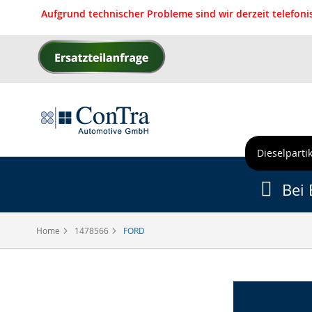
Aufgrund technischer Probleme sind wir derzeit telefon
Direkt
zum
Inhalt
Dieselpartik
Bei 
Home
1478566
FORD