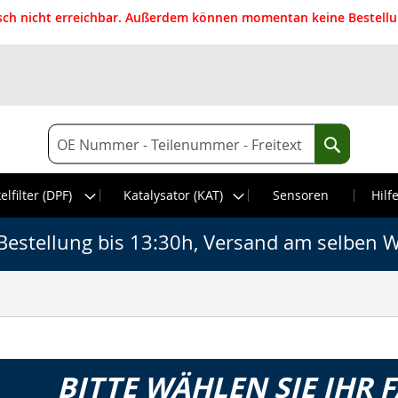
isch nicht erreichbar. Außerdem können momentan keine Bestellun
Suche
Suche
elfilter (DPF)
Katalysator (KAT)
Sensoren
Hilf
Bestellung bis 13:30h, Versand am selben W
BITTE WÄHLEN SIE IHR 