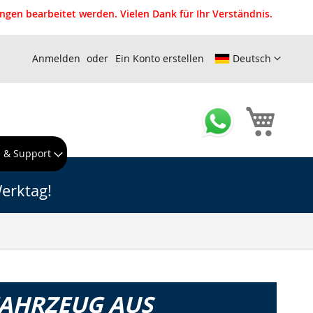
gen bearbeitet werden. Vielen Dank für Ihr Verständnis.
Anmelden
Ein Konto erstellen
Deutsch
Mein W
e & Support
erktag!
FAHRZEUG AUS