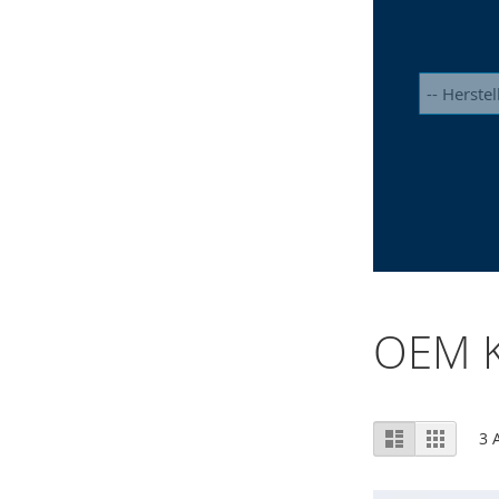
OEM K
Ansicht
Liste
Raster
3
A
als