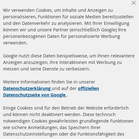
Cl
Wir verwenden Cookies, um Inhalte und Anzeigen zu
Co
Ba
personalisieren, Funktionen für soziale Medien bereitzustellen
und den Datenverkehr zu analysieren. Mit Ihrer Einwilligung
+49 (0) 4533 799 00 0
können wir und unsere Partner (einschließlich Google) Ihre
Mo-Do: 09-17 Uhr, Fr 09-16 Uhr
personenbezogenen Daten für personalisierte Werbung
verwenden.
info@contra-automotive.de
www.contra-automotive.de
Google nutzt diese Daten beispielsweise, um Ihnen relevantere
facebook
instagram
Anzeigen anzuzeigen, Ihre Interaktionen mit Werbung zu
messen und seine Dienste zu verbessern.
Quick Links
Kundenservice
Weitere Informationen finden Sie in unserer
Dieselpartikelfilter (DPF)
Über uns
Datenschutzerklärung
und auf der
offiziellen
Datenschutzseite von Google
.
Dieselpartikelfilter
Zahlungsarten
Reinigung
Versandkosten
Einige Cookies sind für den Betrieb der Website erforderlich
Katalysator (KAT)
und können nicht deaktiviert werden. Diese technisch
Kontakt
notwendigen Cookies gewährleisten grundlegende Funktionen
Sensoren
wie sichere Anmeldungen, das Speichern Ihrer
Vertrag widerrufen
Datenschutzeinstellungen oder die Funktionsfähigkeit des
FAQ