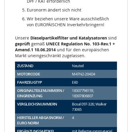
DPF / KAT erforderlich
Euronorm ändert sich nicht
Wir beziehen unsere Ware ausschließlich
von EUROPÄISCHEN Inverkehrbringern!
Unsere
Dieselpartikelfilter und Katalysatoren
sind
geprüft
gemäß
UNECE Regulation No. 103-Rev.1 +
Amend.1 10.06.2014
und für den europäischen
Markt uneingeschränkt zugelassen.
ZUSTAND
Neuteil
MOTORCODE
M47N2-204D4
FAHRZEUGTYP
E60
ORIGINALTEILENUMMERN /
18307798159,
EINGRENZUNG
18307806807
VERGLEICHSNUMMERN
Bosal 097-326; Walker
73065
HERSTELLER ABGASNORM /
4
EURO NORM
ERGÄNZUNGSARTIKEL
mit Befestigungsmaterial