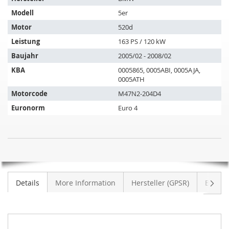
Artikel
Modell
5er
passt
auf
Motor
520d
folgende
Leistung
163 PS / 120 kW
Fahrzeuge:
Baujahr
2005/02 - 2008/02
KBA
0005865, 0005ABI, 0005AJA,
0005ATH
Motorcode
M47N2-204D4
Euronorm
Euro 4
SIC
NICHT
DPF
AUF
Dieselpartikelfilter
LAGER
BMW
Weite
Details
More Information
Hersteller (GPSR)
Bewer
520d
(E60)