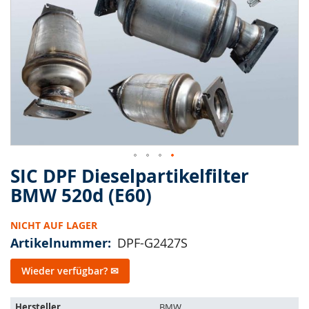
springen
SIC DPF Dieselpartikelfilter
Zum
Anfang
BMW 520d (E60)
der
Bildergalerie
NICHT AUF LAGER
springen
Artikelnummer
DPF-G2427S
Wieder verfügbar? ✉
Der
Hersteller
BMW