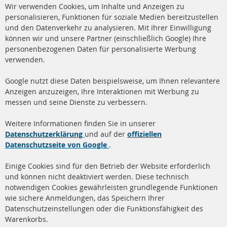
Cl
Wir verwenden Cookies, um Inhalte und Anzeigen zu
Co
Ba
personalisieren, Funktionen für soziale Medien bereitzustellen
und den Datenverkehr zu analysieren. Mit Ihrer Einwilligung
+49 (0) 4533 799 00 0
können wir und unsere Partner (einschließlich Google) Ihre
Mo-Do: 09-17 Uhr, Fr 09-16 Uhr
personenbezogenen Daten für personalisierte Werbung
verwenden.
info@contra-automotive.de
www.contra-automotive.de
Google nutzt diese Daten beispielsweise, um Ihnen relevantere
facebook
instagram
Anzeigen anzuzeigen, Ihre Interaktionen mit Werbung zu
messen und seine Dienste zu verbessern.
Quick Links
Kundenservice
Weitere Informationen finden Sie in unserer
Dieselpartikelfilter (DPF)
Über uns
Datenschutzerklärung
und auf der
offiziellen
Datenschutzseite von Google
.
Dieselpartikelfilter
Zahlungsarten
Reinigung
Versandkosten
Einige Cookies sind für den Betrieb der Website erforderlich
Katalysator (KAT)
und können nicht deaktiviert werden. Diese technisch
Kontakt
notwendigen Cookies gewährleisten grundlegende Funktionen
Sensoren
wie sichere Anmeldungen, das Speichern Ihrer
Vertrag widerrufen
Datenschutzeinstellungen oder die Funktionsfähigkeit des
FAQ
Warenkorbs.