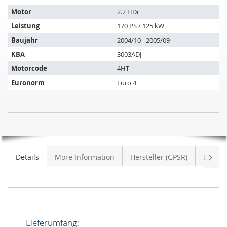
passt
auf
Motor
2.2 HDi
folgende
Leistung
170 PS / 125 kW
Fahrzeuge:
Baujahr
2004/10 - 2005/09
KBA
3003ADJ
Motorcode
4HT
Euronorm
Euro 4
SIC
NICHT
Dieselpartikelfilter
AUF
PEUGEOT
LAGER
607
Weite
Details
More Information
Hersteller (GPSR)
Bewer
2.2
HDI
(9D,9U)
Lieferumfang: