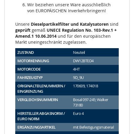
Wir beziehen unsere Ware ausschließlich
von EUROPÄISCHEN Inverkehrbringern!
Unsere
Dieselpartikelfilter und Katalysatoren
sind
geprüft
gemäß
UNECE Regulation No. 103-Rev.1 +
Amend.1 10.06.2014
und für den europäischen
Markt uneingeschränkt zugelassen.
ZUSTAND
Neuteil
MOTORKENNUNG
DW12BTED4
MOTORCODE
4HT
FAHRZEUGTYP
9D_9U
ORIGINALTEILENUMMERN /
170609, 174018
EINGRENZUNG
VERGLEICHSNUMMERN
Bosal 097-245; Walker
73180
HERSTELLER ABGASNORM /
Euro 4
EURO NORM
ERGÄNZUNGSARTIKEL
mit Befestigungsmaterial