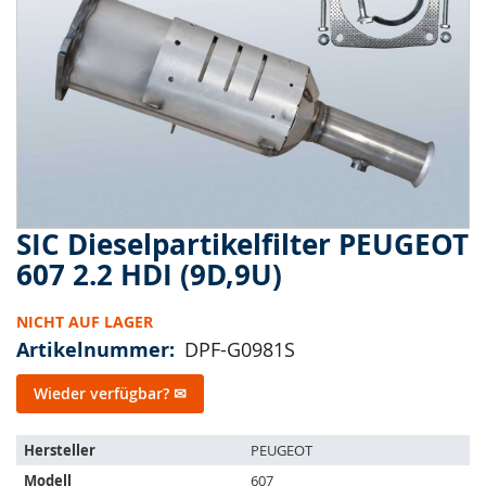
springen
SIC Dieselpartikelfilter PEUGEOT
Zum
Anfang
607 2.2 HDI (9D,9U)
der
Bildergalerie
NICHT AUF LAGER
springen
Artikelnummer
DPF-G0981S
Wieder verfügbar? ✉
Der
Hersteller
PEUGEOT
Artikel
Modell
607