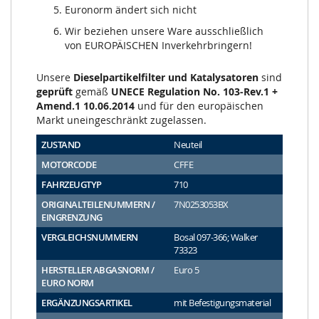
Euronorm ändert sich nicht
Wir beziehen unsere Ware ausschließlich
von EUROPÄISCHEN Inverkehrbringern!
Unsere
Dieselpartikelfilter und Katalysatoren
sind
geprüft
gemäß
UNECE Regulation No. 103-Rev.1 +
Amend.1 10.06.2014
und für den europäischen
Markt uneingeschränkt zugelassen.
ZUSTAND
Neuteil
MOTORCODE
CFFE
FAHRZEUGTYP
710
ORIGINALTEILENUMMERN /
7N0253053BX
EINGRENZUNG
VERGLEICHSNUMMERN
Bosal 097-366; Walker
73323
HERSTELLER ABGASNORM /
Euro 5
EURO NORM
ERGÄNZUNGSARTIKEL
mit Befestigungsmaterial