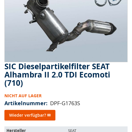
springen
SIC Dieselpartikelfilter SEAT
Zum
Anfang
Alhambra II 2.0 TDI Ecomoti
der
(710)
Bildergalerie
springen
NICHT AUF LAGER
Artikelnummer
DPF-G1763S
Wieder verfügbar? ✉
Der
Hersteller
SEAT