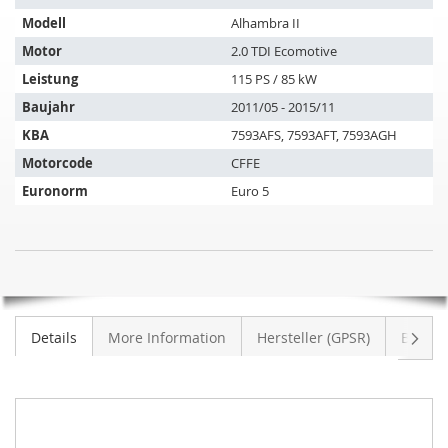
Artikel
Modell
Alhambra II
passt
auf
Motor
2.0 TDI Ecomotive
folgende
Leistung
115 PS / 85 kW
Fahrzeuge:
Baujahr
2011/05 - 2015/11
KBA
7593AFS, 7593AFT, 7593AGH
Motorcode
CFFE
Euronorm
Euro 5
SIC
NICHT
Dieselpartikelfilter
AUF
SEAT
LAGER
Alhambra
Weite
Details
More Information
Hersteller (GPSR)
Bewer
II
2.0
TDI
Ecomoti
(710)