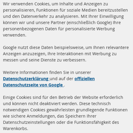
Cl
Wir verwenden Cookies, um Inhalte und Anzeigen zu
Co
Ba
personalisieren, Funktionen für soziale Medien bereitzustellen
und den Datenverkehr zu analysieren. Mit Ihrer Einwilligung
+49 (0) 4533 799 00 0
können wir und unsere Partner (einschließlich Google) Ihre
Mo-Do: 09-17 Uhr, Fr 09-16 Uhr
personenbezogenen Daten für personalisierte Werbung
verwenden.
info@contra-automotive.de
www.contra-automotive.de
Google nutzt diese Daten beispielsweise, um Ihnen relevantere
facebook
instagram
Anzeigen anzuzeigen, Ihre Interaktionen mit Werbung zu
messen und seine Dienste zu verbessern.
Quick Links
Kundenservice
Weitere Informationen finden Sie in unserer
Dieselpartikelfilter (DPF)
Über uns
Datenschutzerklärung
und auf der
offiziellen
Datenschutzseite von Google
.
Dieselpartikelfilter
Zahlungsarten
Reinigung
Versandkosten
Einige Cookies sind für den Betrieb der Website erforderlich
Katalysator (KAT)
und können nicht deaktiviert werden. Diese technisch
Kontakt
notwendigen Cookies gewährleisten grundlegende Funktionen
Sensoren
wie sichere Anmeldungen, das Speichern Ihrer
Vertrag widerrufen
Datenschutzeinstellungen oder die Funktionsfähigkeit des
FAQ
Warenkorbs.