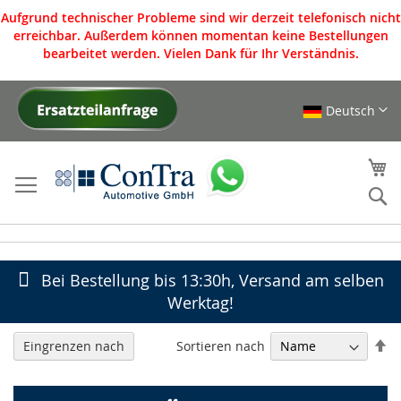
Aufgrund technischer Probleme sind wir derzeit telefonisch nicht
erreichbar. Außerdem können momentan keine Bestellungen
bearbeitet werden. Vielen Dank für Ihr Verständnis.
Deutsch
Direkt
zum
Inhalt
Me
S
Bei Bestellung bis 13:30h, Versand am selben
Werktag!
In
Sortieren nach
Eingrenzen nach
ab
Re