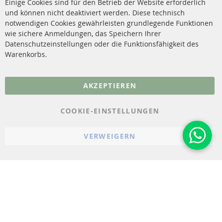
Einige Cookies sind für den Betrieb der Website erforderlich
Katalysator (KAT)
und können nicht deaktiviert werden. Diese technisch
Kontakt
notwendigen Cookies gewährleisten grundlegende Funktionen
Sensoren
wie sichere Anmeldungen, das Speichern Ihrer
Vertrag widerrufen
Datenschutzeinstellungen oder die Funktionsfähigkeit des
FAQ
Warenkorbs.
More Links
AKZEPTIEREN
Datenschutz
AGB
COOKIE-EINSTELLUNGEN
Widerrufsbelehrung
VERWEIGERN
Impressum
Cookie-Einstellungen
© 2023-2026 ConTra Automotive GmbH. All Rights Reserved.