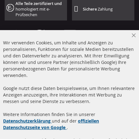
Alle Teile zertifiziert und
homologiert mit e-
Sichere
Zahlung
Prüfzeichen
Cl
Wir verwenden Cookies, um Inhalte und Anzeigen zu
Co
Ba
personalisieren, Funktionen für soziale Medien bereitzustellen
und den Datenverkehr zu analysieren. Mit Ihrer Einwilligung
+49 (0) 4533 799 00 0
können wir und unsere Partner (einschließlich Google) Ihre
Mo-Do: 09-17 Uhr, Fr 09-16 Uhr
personenbezogenen Daten für personalisierte Werbung
verwenden.
info@contra-automotive.de
www.contra-automotive.de
Google nutzt diese Daten beispielsweise, um Ihnen relevantere
facebook
instagram
Anzeigen anzuzeigen, Ihre Interaktionen mit Werbung zu
messen und seine Dienste zu verbessern.
Quick Links
Kundenservice
Weitere Informationen finden Sie in unserer
Dieselpartikelfilter (DPF)
Über uns
Datenschutzerklärung
und auf der
offiziellen
Datenschutzseite von Google
.
Dieselpartikelfilter
Zahlungsarten
Reinigung
Versandkosten