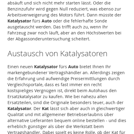
absäuft und sich nicht mehr starten lässt. Oder die
Benzinzufuhr wird gegen Null reduziert, was ebenso zur
Arbeitsverweigerung des Motors führt. Dann müsste der
Katalysator
fürs
Auto
oder die fehlerhafte Sonde
ausgetauscht werden. Das trifft auch zu, wenn Ihr
Fahrzeug zwar noch läuft, aber an den Höchstwerten bei
der Abgassonderuntersuchung scheitert.
Austausch von Katalysatoren
Einen neuen
Katalysator
fürs
Auto
bietet Ihnen Ihr
markengebundener Vertragshändler an. Allerdings zeigen
die Erfahrung und aufwendige Preisermittlungen durch
Vergleichsportale, dass es fast immer ein recht
kostspieliges Vergnügen ist, direkt beim Autohaus den
Ersatzkatalysator zu kaufen. Wie bei nahezu allen
Ersatzteilen, sind die Originale besonders teuer, auch der
Katalysator
. Der
Kat
lässt sich aber auch in gleichwertiger
Qualität und mit allgemeiner Betriebserlaubnis über
alternative Lieferanten bequem online bestellen - und dies
erheblich günstiger als über die Werkstatt beim
Vertragshändler. Dabei spielt es keine Rolle, ob der Kat für