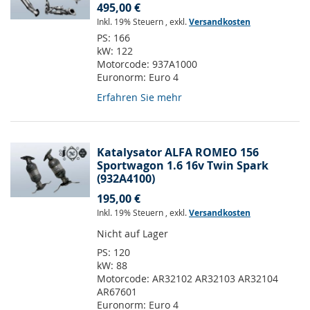
495,00 €
Inkl. 19% Steuern
,
exkl.
Versandkosten
PS:
166
kW:
122
Motorcode:
937A1000
Euronorm:
Euro 4
Erfahren Sie mehr
Katalysator ALFA ROMEO 156
Sportwagon 1.6 16v Twin Spark
(932A4100)
195,00 €
Inkl. 19% Steuern
,
exkl.
Versandkosten
Nicht auf Lager
PS:
120
kW:
88
Motorcode:
AR32102 AR32103 AR32104
AR67601
Euronorm:
Euro 4