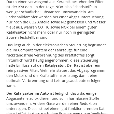
Durch einen vorwiegend aus Keramik bestehenden Filter
ist der
Kat
dazu in der Lage, NOx, also Schadstoffe in
weniger schädliche Substanzen umzuwandeln. Am
Endschalldämpfer werden bei einer Abgasuntersuchung
nur noch die CO2 Anteile sowie N2 gemessen und Wasser
fließt aus, währen CO, HC sowie NOx bei einem guten
Katalysator
nicht mehr oder nur noch in geringsten
Spuren feststellbar sind.
Das liegt auch in der elektronischen Steuerung begründet,
die im Computersystem der Fahrzeuge für eine
rückstandsfreie Verbrennung des Kraftstoffes sorgt.
Irrtümlich wird häufig angenommen, diese Steuerung
hätte Einfluss auf den
Katalysator
. Der
Kat
ist aber ein
rein passiver Filter. Vielmehr steuert das Abgasprogramm
den Motor und die Kraftstoffeinspritzung, damit eine
optimale Verbrennung und Leistungsausbeute erfolgen
kann.
Der
Katalysator im Auto
ist lediglich dazu da, einige
Abgasanteile zu oxidieren und so in harmlosere Stoffe
umzuwandeln. Andere Gase werden einer Reduktion
unterzogen. Diese ist bei einem gut funktionierenden Kat
derart effektiv, dass nach dem Prozess vom ursprünglichen